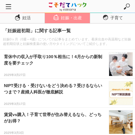
妊活
妊娠・出産
子育て
トップページ
「妊娠超初期」に関する記事一覧
妊活
妊娠0ヶ月（0週～4週）についての記事をまとめています。着床出血や高温期など妊娠
妊娠・出産
超初期症状と妊娠検査薬の使い方やタイミングについてご紹介します。
妊娠超初期
育休中の収入が手取り100％相当に！4月からの新制
妊娠初期
度を要チェック
妊娠中期
2025年3月27日
妊娠後期
NIPT受ける・受けないをどう決める？受けるならい
つまで？産婦人科医が徹底解説
出産
子育て・育児
2025年3月17日
０歳児
賃貸vs購入！子育て世帯が住み替えるなら、どっち
がお得？
１歳児
2025年3月3日
２歳児