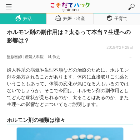
妊活
妊娠・出産
子育て
トップページ
ホルモン剤の副作用は？太るって本当？生理への
妊活
影響は？
妊娠・出産
2018年2月28日
妊娠超初期
監修医師
産婦人科医
城 伶史
妊娠初期
婦人科系の病気や生理不順などの治療のために、ホルモン
妊娠中期
剤を処方されることがあります。体内に直接取りこむ薬と
いうこともあって、体調の変化が気になる人もいるのでは
妊娠後期
ないでしょうか。そこで今回は、ホルモン剤の副作用とし
出産
てどんな症状が見られるのか、太ることはあるのか、また
生理への影響などについてもご説明します。
子育て・育児
０歳児
ホルモン剤の種類は様々
１歳児
２歳児