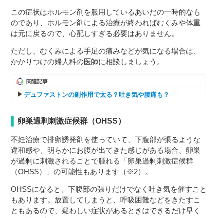
この症状はホルモン剤を服用しているあいだの一時的なも
のであり、ホルモン剤による治療が終わればむくみや体重
は元に戻るので、心配しすぎる必要はありません。
ただし、むくみによる手足の痛みなどが気になる場合は、
かかりつけの婦人科の医師に相談しましょう。
関連記事
デュファストンの副作用で太る？吐き気や腰痛も？
卵巣過剰刺激症候群（OHSS）
不妊治療で排卵誘発剤を使っていて、下腹部が張るような
違和感や、明らかにお腹が出てきた感じがある場合、卵巣
が過剰に刺激されることで腫れる「卵巣過剰刺激症候群
（OHSS）」の可能性もあります（※2）。
OHSSになると、下腹部の張りだけでなく吐き気を催すこと
もあります。放置してしまうと、呼吸困難などをきたすこ
ともあるので、疑わしい症状があるときはできるだけ早く