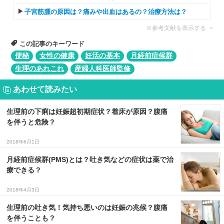
子宮筋腫の原因は？痛みや出血はあるの？治療方法は？
※参考文献を表示する
この記事のキーワード
便秘
女性の健康
妊活の基本
月経前症候群
生理のあれこれ
産婦人科医師監修
あわせて読みたい
生理前の下痢は妊娠超初期症状？着床が原因？腹痛
を伴うと危険？
2018年6月1日
月経前症候群(PMS)とは？吐き気などの症状は薬で治
療できる？
2018年4月3日
生理前の吐き気！気持ち悪いのは妊娠の兆候？腹痛
を伴うことも？