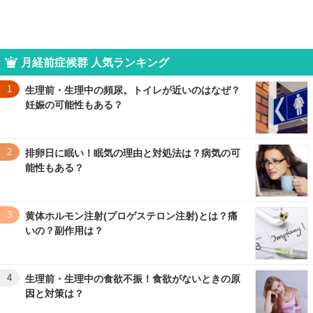
月経前症候群 人気ランキング
1
生理前・生理中の頻尿。トイレが近いのはなぜ？
妊娠の可能性もある？
2
排卵日に眠い！眠気の理由と対処法は？病気の可
能性もある？
3
黄体ホルモン注射(プロゲステロン注射)とは？痛
いの？副作用は？
4
生理前・生理中の食欲不振！食欲がないときの原
因と対策は？