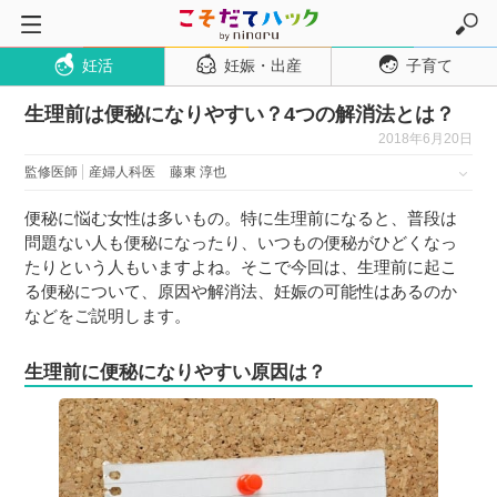
妊活
妊娠・出産
子育て
トップページ
生理前は便秘になりやすい？4つの解消法とは？
妊活
2018年6月20日
妊娠・出産
監修医師
産婦人科医
藤東 淳也
妊娠超初期
便秘に悩む女性は多いもの。特に生理前になると、普段は
妊娠初期
問題ない人も便秘になったり、いつもの便秘がひどくなっ
妊娠中期
たりという人もいますよね。そこで今回は、生理前に起こ
る便秘について、原因や解消法、妊娠の可能性はあるのか
妊娠後期
などをご説明します。
出産
生理前に便秘になりやすい原因は？
子育て・育児
０歳児
１歳児
２歳児