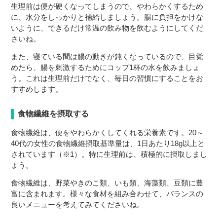
生理前は便が硬くなってしまうので、やわらかくするため
に、水分をしっかりと補給しましょう。腸に負担をかけな
いように、できるだけ常温の飲み物を飲むようにしてくだ
さいね。
また、寝ている間は腸の動きが鈍くなっているので、目覚
めたら、腸を刺激するためにコップ1杯の水を飲みましょ
う。これは生理前だけでなく、毎日の習慣にすることをお
すすめします。
食物繊維を摂取する
食物繊維は、便をやわらかくしてくれる栄養素です。20～
40代の女性の食物繊維摂取基準量は、1日あたり18g以上と
されています（※1）。特に生理前は、積極的に摂取しまし
ょう。
食物繊維は、野菜やきのこ類、いも類、海藻類、豆類に豊
富に含まれます。様々な食材を組み合わせて、バランスの
良いメニューを考えてみてくださいね。