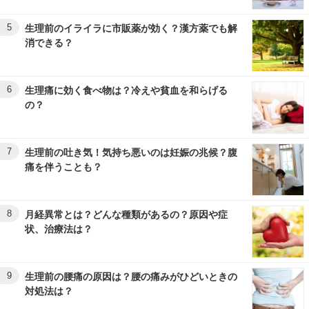
5
生理前のイライラに市販薬が効く？漢方薬でも解
消できる？
6
生理痛に効く食べ物は？冷えや貧血を和らげる
の？
7
生理前の吐き気！気持ち悪いのは妊娠の兆候？腹
痛を伴うことも？
8
月経異常とは？どんな種類があるの？原因や症
状、治療法は？
9
生理前の腰痛の原因は？腰の痛みがひどいときの
対処法は？