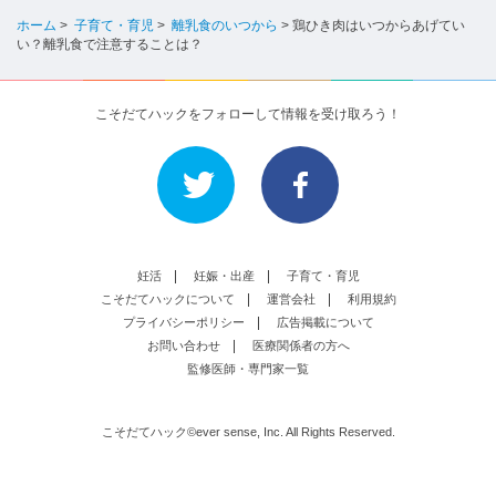
ホーム
>
子育て・育児
>
離乳食のいつから
>
鶏ひき肉はいつからあげてい
い？離乳食で注意することは？
こそだてハックをフォローして情報を受け取ろう！
妊活
妊娠・出産
子育て・育児
こそだてハックについて
運営会社
利用規約
プライバシーポリシー
広告掲載について
お問い合わせ
医療関係者の方へ
監修医師・専門家一覧
こそだてハック©ever sense, Inc. All Rights Reserved.