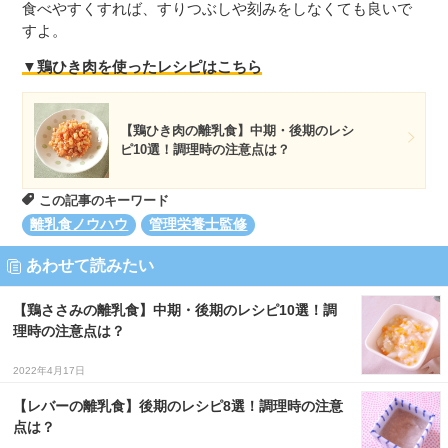
食べやすくすれば、すりつぶしや刻みをしなくても良いで
すよ。
▼鶏ひき肉を使ったレシピはこちら
【鶏ひき肉の離乳食】中期・後期のレシ
ピ10選！調理時の注意点は？
この記事のキーワード
離乳食ノウハウ
管理栄養士監修
あわせて読みたい
【鶏ささみの離乳食】中期・後期のレシピ10選！調
理時の注意点は？
2022年4月17日
【レバーの離乳食】後期のレシピ8選！調理時の注意
点は？