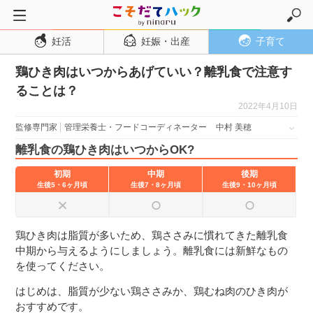
妊活
妊娠・出産
子育て
トップページ
鶏ひき肉はいつからあげていい？離乳食で注意す
妊活
ることは？
妊娠・出産
2022年4月10日
妊娠超初期
監修専門家
管理栄養士・フードコーディネーター
中村 美穂
妊娠初期
離乳食の鶏ひき肉はいつからOK?
妊娠中期
初期
中期
後期
生後5・6ヶ月頃
生後7・8ヶ月頃
生後9・10ヶ月頃
妊娠後期
出産
鶏ひき肉は脂質が多いため、鶏ささみに慣れてきた離乳食
子育て・育児
中期から与えるようにしましょう。離乳食には新鮮なもの
０歳児
を使ってください。
１歳児
はじめは、脂質が少ない鶏ささみか、鶏むね肉のひき肉が
おすすめです。
２歳児