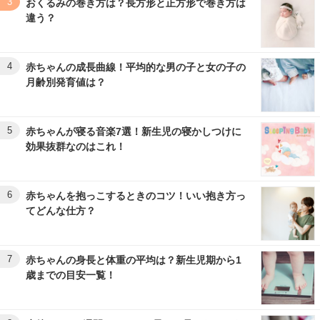
3
おくるみの巻き方は？長方形と正方形で巻き方は
違う？
4
赤ちゃんの成長曲線！平均的な男の子と女の子の
月齢別発育値は？
5
赤ちゃんが寝る音楽7選！新生児の寝かしつけに
効果抜群なのはこれ！
6
赤ちゃんを抱っこするときのコツ！いい抱き方っ
てどんな仕方？
7
赤ちゃんの身長と体重の平均は？新生児期から1
歳までの目安一覧！