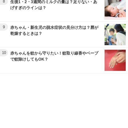
8
生後1・2・3週間のミルクの量は？足りない・あ
げすぎのラインは？
9
赤ちゃん・新生児の脱水症状の見分け方は？唇が
乾燥するときは？
10
赤ちゃんを蚊から守りたい！蚊取り線香やベープ
で蚊除けしてもOK？