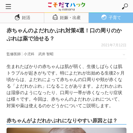
妊活
妊娠・出産
子育て
トップページ
赤ちゃんのよだれかぶれ対策4選！口の周りのか
妊活
ぶれは薬で治せる？
妊娠・出産
2021年7月12日
妊娠超初期
監修医師
小児科
武井 智昭
妊娠初期
生まれたばかりの赤ちゃんは肌が弱く、生後しばらくは肌
妊娠中期
トラブルが起きがちです。特によだれが出始める生後2ヶ月
頃からは、よだれによって赤ちゃんの口周りや頬が赤くな
妊娠後期
る「よだれかぶれ」になることがあります。よだれかぶれ
出産
は湿疹のようになったり、口周り一帯が赤くなったり症状
は様々です。今回は、赤ちゃんのよだれかぶれについて、
子育て・育児
対策や薬は使えるのかどうかについてご説明します。
０歳児
赤ちゃんがよだれかぶれになりやすい原因とは？
１歳児
２歳児