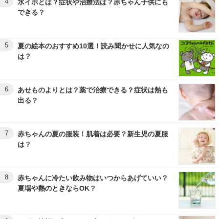
4
水イボとは？症状や治療法は？赤ちゃん子供にも
できる？
5
夏の絵本のおすすめ10選！読み聞かせに人気なの
は？
6
あせものよりとは？薬で治療できる？症状は熱も
出る？
7
赤ちゃんの夏の服装！肌着は必要？新生児の夏服
は？
8
赤ちゃんに冷たい飲み物はいつからあげていい？
夏場や熱のときならOK？