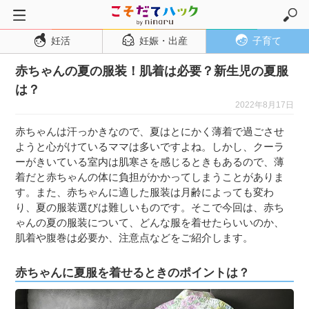
妊活
妊娠・出産
子育て
トップページ
赤ちゃんの夏の服装！肌着は必要？新生児の夏服
妊活
は？
妊娠・出産
2022年8月17日
妊娠超初期
赤ちゃんは汗っかきなので、夏はとにかく薄着で過ごさせ
妊娠初期
ようと心がけているママは多いですよね。しかし、クーラ
ーがきいている室内は肌寒さを感じるときもあるので、薄
妊娠中期
着だと赤ちゃんの体に負担がかかってしまうことがありま
妊娠後期
す。また、赤ちゃんに適した服装は月齢によっても変わ
り、夏の服装選びは難しいものです。そこで今回は、赤ち
出産
ゃんの夏の服装について、どんな服を着せたらいいのか、
子育て・育児
肌着や腹巻は必要か、注意点などをご紹介します。
０歳児
赤ちゃんに夏服を着せるときのポイントは？
１歳児
２歳児