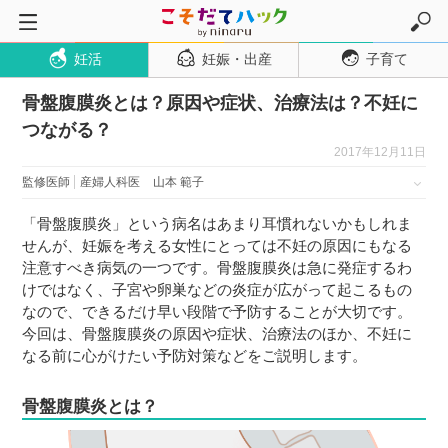
妊活
妊娠・出産
子育て
トップページ
骨盤腹膜炎とは？原因や症状、治療法は？不妊に
妊活
つながる？
妊娠・出産
2017年12月11日
妊娠超初期
監修医師
産婦人科医
山本 範子
妊娠初期
「骨盤腹膜炎」という病名はあまり耳慣れないかもしれま
妊娠中期
せんが、妊娠を考える女性にとっては不妊の原因にもなる
注意すべき病気の一つです。骨盤腹膜炎は急に発症するわ
妊娠後期
けではなく、子宮や卵巣などの炎症が広がって起こるもの
出産
なので、できるだけ早い段階で予防することが大切です。
今回は、骨盤腹膜炎の原因や症状、治療法のほか、不妊に
子育て・育児
なる前に心がけたい予防対策などをご説明します。
０歳児
骨盤腹膜炎とは？
１歳児
２歳児