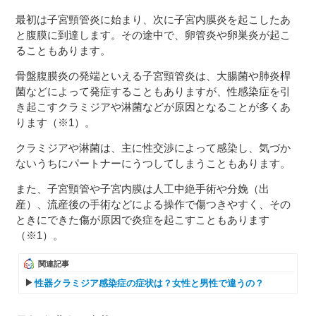
最初は子宮頸管炎に始まり、次に子宮内膜炎を起こしたあ
と腹膜に到達します。その途中で、卵管炎や卵巣炎が起こ
ることもあります。
骨盤腹膜炎の発端といえる子宮頸管炎は、大腸菌や肺炎桿
菌などによって発症することもありますが、性感染症を引
き起こすクラミジアや淋菌などが原因となることが多くあ
ります（※1）。
クラミジアや淋菌は、主に性交渉によって感染し、気づか
ないうちにパートナーにうつしてしまうこともあります。
また、子宮頸管や子宮内膜は人工中絶手術や分娩（出
産）、流産後の手術などによる操作で傷つきやすく、その
ときにできた傷が原因で炎症を起こすこともあります
（※1）。
関連記事
性器クラミジア感染症の症状は？女性と男性で違うの？