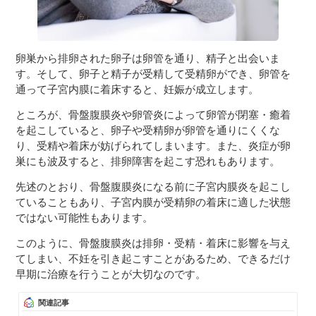
卵巣から排卵された卵子は卵管を通り、精子と出会いま
す。そして、卵子と精子が受精して受精卵ができ、卵管を
通って子宮内膜に着床すると、妊娠が成立します。
ところが、骨盤腹膜炎や卵管炎によって卵管が閉塞・癒着
を起こしていると、卵子や受精卵が卵管を通りにくくな
り、受精や着床が妨げられてしまいます。また、炎症が卵
巣にも波及すると、排卵障害を起こす恐れもあります。
先述のとおり、骨盤腹膜炎になる前に子宮内膜炎を起こし
ていることもあり、子宮内膜が受精卵の着床に適した状態
ではない可能性もあります。
このように、骨盤腹膜炎は排卵・受精・着床に影響を与え
てしまい、不妊を引き起こすことがあるため、できるだけ
早期に治療を行うことが大切なのです。
関連記事