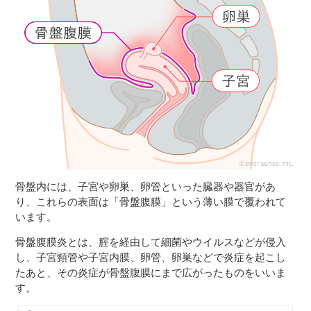
３〜６歳児
７〜１２歳児
骨盤内には、子宮や卵巣、卵管といった臓器や器官があ
り、これらの表面は「骨盤腹膜」という薄い膜で覆われて
います。
骨盤腹膜炎とは、腟を経由して細菌やウイルスなどが侵入
し、子宮頸管や子宮内膜、卵管、卵巣などで炎症を起こし
たあと、その炎症が骨盤腹膜にまで広がったものをいいま
す。