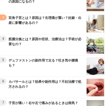
の原因になるの？
3
双角子宮とは？原因は？生理痛が重い？妊娠・出
産に影響があるの？
4
筋腫分娩とは？原因や症状、治療法は？手術が必
要なの？
5
デュファストンの副作用で太る？吐き気や腰痛
も？
6
カバサールとは？効果や副作用は？不妊治療で処
方されるの？
7
子宮が痛い！右や左で痛みがあるときは病気？