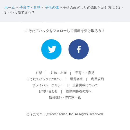
ホーム
>
子育て・育児
>
子供の体
>
子供の歯ぎしりの原因と治し方は？2・
3・4・5歳で違う？
こそだてハックをフォローして情報を受け取ろう！
妊活
妊娠・出産
子育て・育児
こそだてハックについて
運営会社
利用規約
プライバシーポリシー
広告掲載について
お問い合わせ
医療関係者の方へ
監修医師・専門家一覧
こそだてハック©ever sense, Inc. All Rights Reserved.