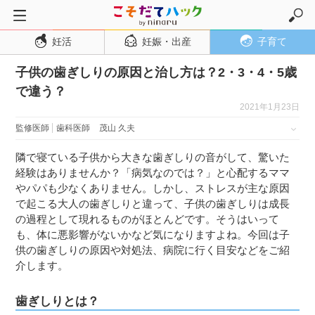
妊活
妊娠・出産
子育て
トップページ
子供の歯ぎしりの原因と治し方は？2・3・4・5歳
妊活
で違う？
妊娠・出産
2021年1月23日
妊娠超初期
監修医師
歯科医師
茂山 久夫
妊娠初期
隣で寝ている子供から大きな歯ぎしりの音がして、驚いた
妊娠中期
経験はありませんか？「病気なのでは？」と心配するママ
やパパも少なくありません。しかし、ストレスが主な原因
妊娠後期
で起こる大人の歯ぎしりと違って、子供の歯ぎしりは成長
出産
の過程として現れるものがほとんどです。そうはいって
も、体に悪影響がないかなど気になりますよね。今回は子
子育て・育児
供の歯ぎしりの原因や対処法、病院に行く目安などをご紹
０歳児
介します。
１歳児
歯ぎしりとは？
２歳児