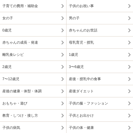
子育ての費用・補助金
子供のお祝い事
女の子
男の子
0歳児
赤ちゃんのお世話
赤ちゃんの成長・発達
母乳育児・授乳
離乳食レシピ
1歳児
2歳児
3〜6歳児
7〜12歳児
産後・授乳中の食事
産後の健康・体型・体調
産後ダイエット
おもちゃ・遊び
子供の服・ファッション
教育・しつけ・接し方
子供とお出かけ
子供の病気
子供の体・健康