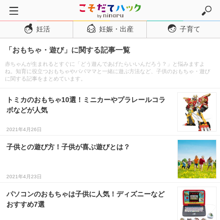
妊活
妊娠・出産
子育て
トップページ
「おもちゃ・遊び」に関する記事一覧
妊活
赤ちゃんが生まれるとすぐに「どう遊んであげたらいいんだろう？」と悩みますよ
妊娠・出産
ね。知育に役立つおもちゃやパパママと一緒に遊ぶ方法など、子供のおもちゃ・遊び
に関する記事をまとめています。
妊娠超初期
トミカのおもちゃ10選！ミニカーやプラレールコラ
妊娠初期
ボなどが人気
妊娠中期
2021年4月26日
妊娠後期
子供との遊び方！子供が喜ぶ遊びとは？
出産
子育て・育児
2021年4月23日
０歳児
パソコンのおもちゃは子供に人気！ディズニーなど
１歳児
おすすめ7選
２歳児