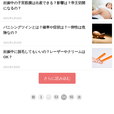
妊娠中の子宮筋腫は出産できる？影響は？帝王切開
になるの？
2021年1月16日
バニシングツインとは？確率や症状は？一卵性は危
険なの？
2021年1月15日
妊娠中に脱毛してもいいの？レーザーやクリームは
OK？
2021年1月9日
さらに読み込む
前
1
…
53
54
55
次