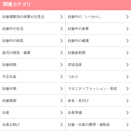
関連カテゴリ
妊娠週数別の体重や注意点
妊娠中の「いつから」
妊娠中の生活
妊娠中の食事
妊娠中の病気
妊娠中の健康
胎児の病気・健康
妊娠超初期
妊娠初期
切迫流産
不正出血
つわり
妊娠中期
マタニティファッション・美容
妊娠後期
命名・名付け
出産
出産準備
出産お助け
妊娠・出産の費用・補助金