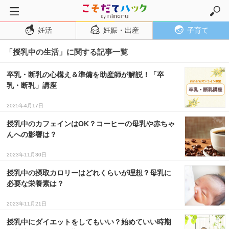
妊活
妊娠・出産
子育て
トップページ
「授乳中の生活」に関する記事一覧
妊活
妊娠・出産
卒乳・断乳の心構え＆準備を助産師が解説！「卒
乳・断乳」講座
妊娠超初期
妊娠初期
2025年4月17日
妊娠中期
授乳中のカフェインはOK？コーヒーの母乳や赤ちゃ
んへの影響は？
妊娠後期
2023年11月30日
出産
授乳中の摂取カロリーはどれくらいが理想？母乳に
子育て・育児
必要な栄養素は？
０歳児
2023年11月21日
１歳児
授乳中にダイエットをしてもいい？始めていい時期
２歳児