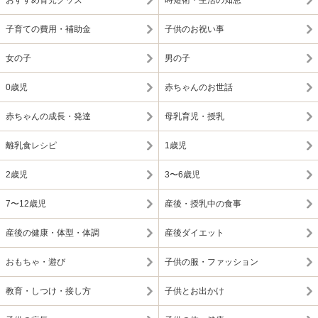
おすすめ育児グッズ
時短術・生活の知恵
子育ての費用・補助金
子供のお祝い事
女の子
男の子
0歳児
赤ちゃんのお世話
赤ちゃんの成長・発達
母乳育児・授乳
離乳食レシピ
1歳児
2歳児
3〜6歳児
7〜12歳児
産後・授乳中の食事
産後の健康・体型・体調
産後ダイエット
おもちゃ・遊び
子供の服・ファッション
教育・しつけ・接し方
子供とお出かけ