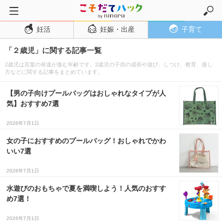
妊活
妊娠・出産
子育て
トップページ
「２歳児」に関する記事一覧
妊活
2歳児は言葉の発達が進む年齢です。2歳児の子供の成長や遊び、しつけ、教育、接し
妊娠・出産
方などに関する記事をまとめています。
妊娠超初期
【男の子向けプールバッグはおしゃれなタイプが人
妊娠初期
気】おすすめ7選
妊娠中期
2026年7月1日
妊娠後期
女の子におすすめのプールバッグ！おしゃれでかわ
いい7選
出産
子育て・育児
2026年7月1日
０歳児
水遊びのおもちゃで夏を満喫しよう！人気のおすす
め7選！
１歳児
2026年7月1日
２歳児