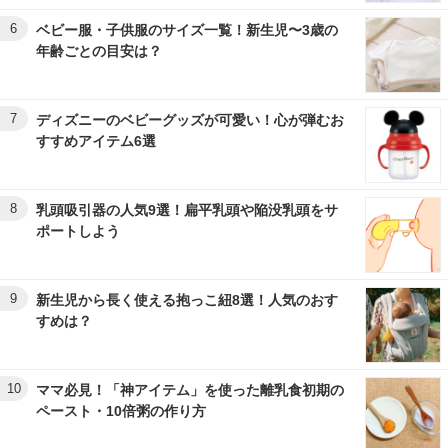
6
ベビー服・子供服のサイズ一覧！新生児〜3歳の
年齢ごとの目安は？
7
ディズニーのベビーグッズが可愛い！心が弾むお
すすめアイテム6選
8
乳頭吸引器の人気9選！扁平乳頭や陥没乳頭をサ
ポートしよう
9
新生児から長く使える抱っこ紐8選！人気のおす
すめは？
10
ママ必見！「神アイテム」を使った離乳食初期の
ペースト・10倍粥の作り方