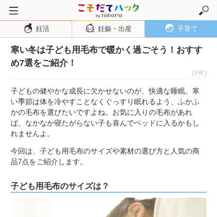
妊活
妊娠・出産
子育て
トップページ
寒い冬は子ども用毛布で暖かく過ごそう！おすす
妊活
め7選をご紹介！
妊娠・出産
[ PR ]
妊娠超初期
子どもの健やかな成長に欠かせないのが、快適な睡眠。寒
妊娠初期
い季節は体を冷やすことなくぐっすり眠れるよう、ふかふ
かの毛布を選びたいですよね。お気に入りの毛布があれ
妊娠中期
ば、なかなか寝たがらない子も喜んでベッドに入るかもし
妊娠後期
れませんよ。
出産
今回は、子ども用毛布のサイズや素材の選び方と人気の商
品7点をご紹介します。
子育て・育児
０歳児
子ども用毛布のサイズは？
１歳児
２歳児