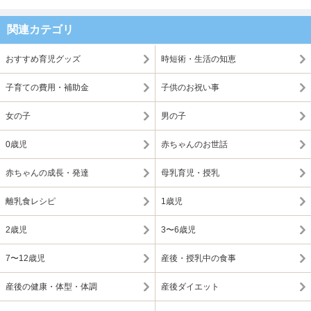
関連カテゴリ
おすすめ育児グッズ
時短術・生活の知恵
子育ての費用・補助金
子供のお祝い事
女の子
男の子
0歳児
赤ちゃんのお世話
赤ちゃんの成長・発達
母乳育児・授乳
離乳食レシピ
1歳児
2歳児
3〜6歳児
7〜12歳児
産後・授乳中の食事
産後の健康・体型・体調
産後ダイエット