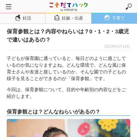
妊活
妊娠・出産
子育て
トップページ
保育参観とは？内容やねらいは？0・1・2・3歳児
妊活
で違いはあるの？
妊娠・出産
2023年4月14日
妊娠超初期
子どもが保育園に通っていると、毎日どのように過ごして
妊娠初期
いるのか気になりますよね。どんな環境で、どんな風に保
育士さんや友達と接しているのか、そんな園での子どもの
妊娠中期
様子を見ることができるのが「保育参観」です。
妊娠後期
今回は、保育参観について、目的や年齢別の内容などをご
出産
紹介します。
子育て・育児
保育参観とは？どんなねらいがあるの？
０歳児
１歳児
２歳児