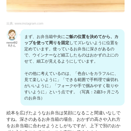
出典:
www.instagram.com
まず、お弁当箱中央に
ご飯の位置を決めてから、カ
ップを使って周りを固定
してズレないように位置を
nerori92
8さん
定めています。使っているお弁当に深さがあるの
で、ウインナーなど細工したものはおかずの上にの
せて、細工が見えるようにしています。
その他に考えているのは、「色合いをカラフルに、
見て楽しいように」「できる範囲で手料理で歯切れ
がいいように」「フォークや手で掴みやすく取りや
すいように」という点です。（写真：2歳3ヶ月ごろ
のお弁当）
絵本を広げたようなお弁当は笑顔になること間違いなしで
すね。深さのあるお弁当箱の場合、おかずの高さや入れ方
をお弁当箱に合わせようとしがちですが、上下で別のおか