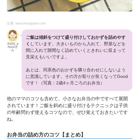
出典:
www.instagram.com
ご飯は傾斜をつけて盛り付けしておかずを詰めやす
く
しています。大きいものから入れて、野菜などを
0103_s
hocoさ
間に入れて隙間なく詰めていくときれいに収まって
ん
見栄えもいいですよ。
あとは、同系色のおかずを隣り合わせにしないよう
に意識しています。その方が彩りが良くなってGood
です！（写真：2歳4ヶ月ごろのお弁当）
他のママのコツも含めて、小さなお弁当の中ですべて展開
されています！ご飯を斜めに盛り付けるテクニックは子供
の年齢問わず使えるコツなので、ぜひ覚えておきたいです
ね。
お弁当の詰め方のコツ【まとめ】