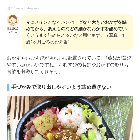
出典:
www.instagram.com
先にメインとなるハンバーグなど
大きいおかずを詰
めてから、あえものなどの細かなおかずを詰めてい
lili12912
9さん
く
とうまく詰められるかなと思います。（写真＝1
歳2ヶ月ごろのお弁当）
おかずやおむすびがきれいに配置されていて、1歳児が選び
やすい点がいいですね。おむすびの装飾やおかずの彩りも
食欲を刺激してくれそう。
手づかみで取り出しやすいよう詰め過ぎない