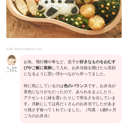
出典:
www.instagram.com
お魚、飛行機や車など、息子が
好きなものをおむす
びやご飯に装飾
して入れ、お弁当箱を開けたら笑顔
1__ichi
__1さん
になるように思い浮かべながら作ってました。
特に気にしているのは
色のバランス
です。お弁当が
茶色になりがちだったので、あられをまぶしたり、
アクセントに緑を置いたりして明るさを出していま
す。月齢にしては具だくさんのお弁当でしたがあま
り残さず食べてくれていました。（写真：1歳8ヶ月
ごろのお弁当）