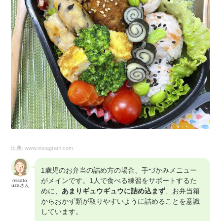
出典:
www.instagram.com
1歳児のお弁当の詰め方の場合、手づかみメニュー
がメインです。1人で食べる練習をサポートするた
misato.
uzaさん
めに、
あまりギュウギュウに詰め込まず
、お弁当箱
からおかず類が取りやすいように詰めることを意識
しています。