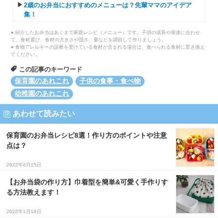
2歳のお弁当におすすめのメニューは？先輩ママのアイデア
集！
● 紹介したお弁当はあくまで家庭レシピ（メニュー）です。子供の成長や発達に合わせ
て、食材選び、食材の大きさや固さ、量などを調節して作りましょう。
● 食物アレルギーの診断を受けている食材が含まれる場合は、食べられる食材に置き換え
てください。
この記事のキーワード
保育園のあれこれ
子供の食事・食べ物
幼稚園のあれこれ
あわせて読みたい
保育園のお弁当レシピ8選！作り方のポイントや注意
点は？
2022年8月15日
【お弁当袋の作り方】巾着型を簡単&可愛く手作りす
る方法教えます！
2022年1月18日