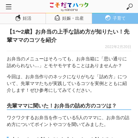
妊活
妊娠・出産
子育て
トップページ
【1〜2歳】お弁当の上手な詰め方が知りたい！先
妊活
輩ママのコツを紹介
妊娠・出産
2022年2月20日
妊娠超初期
お弁当のメニューはそろっても、お弁当箱に「思い通りに
妊娠初期
詰められない…」とモヤモヤすることはありませんか？
妊娠中期
今回は、お弁当作りのネックになりがちな「詰め方」につ
いて、先輩ママたちが実践しているコツを実例とともに紹
妊娠後期
介します！ぜひ参考にしてみてください。
出産
子育て・育児
先輩ママに聞いた！お弁当の詰め方のコツは？
０歳児
ワクワクするお弁当を作っている5人のママに、お弁当の詰
め方についてポイントやコツを聞いてみました。
１歳児
２歳児