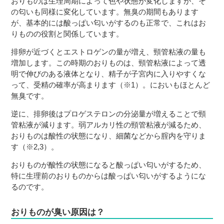
おりものは生理周期によって色や状態が変化しますが、そ
の匂いも同様に変化しています。無臭の期間もあります
が、基本的には酸っぱい匂いがするのも正常で、これはお
りものの役割と関係しています。
排卵が近づくとエストロゲンの量が増え、頸管粘液の量も
増加します。この時期のおりものは、頸管粘液によって透
明で伸びのある液体となり、精子が子宮内に入りやすくな
って、受精の確率が高まります（※1）。においもほとんど
無臭です。
逆に、排卵後はプロゲステロンの分泌量が増えることで頸
管粘液が減ります。弱アルカリ性の頸管粘液が減るため、
おりものは酸性の状態になり、細菌などから腟内を守りま
す（※2,3）。
おりものが酸性の状態になると酸っぱい匂いがするため、
特に生理前のおりものからは酸っぱい匂いがするようにな
るのです。
おりものが臭い原因は？