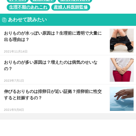
生理不順のあれこれ
産婦人科医師監修
あわせて読みたい
おりものが水っぽい原因は？生理前に透明で大量に
出る理由は？
2021年11月14日
おりものが多い原因は？増えたのは病気のせいな
の？
2023年7月1日
伸びるおりものは排卵日が近い証拠？排卵前に性交
すると妊娠するの？
2021年5月8日