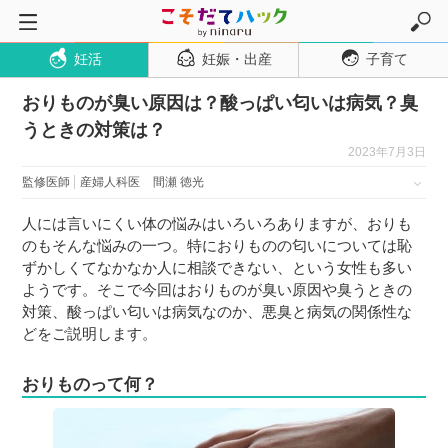
妊活
妊娠・出産
子育て
トップページ
おりものが臭い原因は？酸っぱい匂いは病気？臭
妊活
うときの対策は？
妊娠・出産
2023年7月3日
妊娠超初期
監修医師
産婦人科医
間瀬 徳光
妊娠初期
人には言いにくい体の悩みはいろいろありますが、おりも
妊娠中期
のもそんな悩みの一つ。特におりものの匂いについては恥
ずかしくてなかなか人に相談できない、という女性も多い
妊娠後期
ようです。そこで今回はおりものが臭い原因や臭うときの
出産
対策、酸っぱい匂いは病気なのか、悪臭と病気の関係性な
どをご説明します。
子育て・育児
０歳児
おりものって何？
１歳児
２歳児