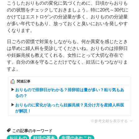
こうしたおりものの変化に気づくために、日頃からおりも
のの状態をチェックしておきましょう。特に20代～30代に
かけてはエストロゲンの分泌量が多く、おりものの分泌量
が多い年代でもあり、放っておくと臭いにおいを発しやす
くなります。
日ごろの習慣で対策をしながらも、何か異変を感じたとき
は早めに婦人科を受診してくださいね。おりものは排卵日
や妊娠兆候も教えてくれる、女性にとって大切な存在で
す。自分の体を守ることだけでなく、妊活にもつながりま
すよ。
関連記事
おりもので排卵日がわかる？排卵前は量が多い？粘り気もあ
るの？
おりものに変化があったら妊娠兆候？見分け方を産婦人科医
が解説！
※参考文献を表示する
この記事のキーワード
おりもの
妊活の基本
生理のあれこれ