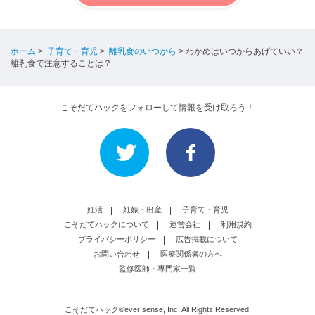
ホーム
>
子育て・育児
>
離乳食のいつから
>
わかめはいつからあげていい？
離乳食で注意することは？
こそだてハックをフォローして情報を受け取ろう！
妊活
妊娠・出産
子育て・育児
こそだてハックについて
運営会社
利用規約
プライバシーポリシー
広告掲載について
お問い合わせ
医療関係者の方へ
監修医師・専門家一覧
こそだてハック©ever sense, Inc. All Rights Reserved.