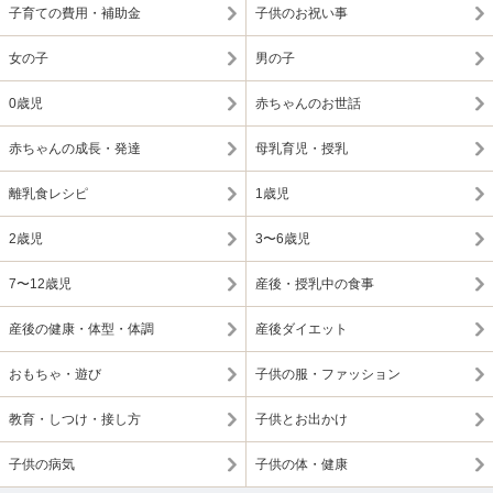
子育ての費用・補助金
子供のお祝い事
女の子
男の子
0歳児
赤ちゃんのお世話
赤ちゃんの成長・発達
母乳育児・授乳
離乳食レシピ
1歳児
2歳児
3〜6歳児
7〜12歳児
産後・授乳中の食事
産後の健康・体型・体調
産後ダイエット
おもちゃ・遊び
子供の服・ファッション
教育・しつけ・接し方
子供とお出かけ
子供の病気
子供の体・健康