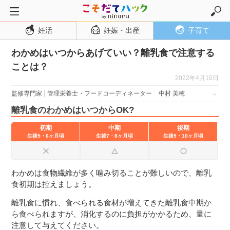
妊活
妊娠・出産
子育て
トップページ
わかめはいつからあげていい？離乳食で注意する
妊活
ことは？
妊娠・出産
2022年4月10日
妊娠超初期
監修専門家
管理栄養士・フードコーディネーター
中村 美穂
妊娠初期
離乳食のわかめはいつからOK?
妊娠中期
初期
中期
後期
生後5・6ヶ月頃
生後7・8ヶ月頃
生後9・10ヶ月頃
妊娠後期
出産
わかめは食物繊維が多く噛み切ることが難しいので、離乳
子育て・育児
食初期は控えましょう。
０歳児
離乳食に慣れ、食べられる食材が増えてきた離乳食中期か
１歳児
ら食べられますが、消化するのに負担がかかるため、量に
注意して与えてください。
２歳児