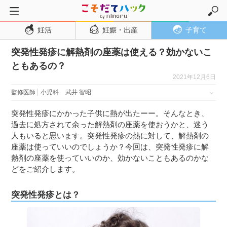
妊活
妊娠・出産
子育て
トップページ
突発性発疹に解熱剤の座薬は使える？効かないこ
妊活
ともあるの？
妊娠・出産
2021年12月6日
妊娠超初期
監修医師
小児科
武井 智昭
妊娠初期
突発性発疹にかかった子供に熱が出たーー。そんなとき、
妊娠中期
過去に処方されて余った解熱剤の座薬を使おうかと、迷う
人もいると思います。突発性発疹の熱に対して、解熱剤の
妊娠後期
座薬は使っていいのでしょうか？今回は、突発性発疹に解
出産
熱剤の座薬を使っていいのか、効かないこともあるのかな
どをご紹介します。
子育て・育児
０歳児
突発性発疹とは？
１歳児
２歳児