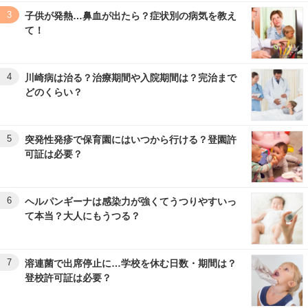
3
子供が発熱…鼻血が出たら？症状別の病気を教え
て！
4
川崎病は治る？治療期間や入院期間は？完治まで
どのくらい？
5
突発性発疹で保育園にはいつから行ける？登園許
可証は必要？
6
ヘルパンギーナは感染力が強くてうつりやすいっ
て本当？大人にもうつる？
7
溶連菌で出席停止に…学校を休む日数・期間は？
登校許可証は必要？