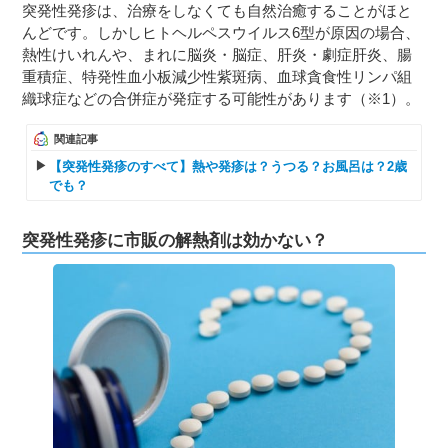
突発性発疹は、治療をしなくても自然治癒することがほと
んどです。しかしヒトヘルペスウイルス6型が原因の場合、
熱性けいれんや、まれに脳炎・脳症、肝炎・劇症肝炎、腸
重積症、特発性血小板減少性紫斑病、血球貪食性リンパ組
織球症などの合併症が発症する可能性があります（※1）。
関連記事
【突発性発疹のすべて】熱や発疹は？うつる？お風呂は？2歳
でも？
突発性発疹に市販の解熱剤は効かない？