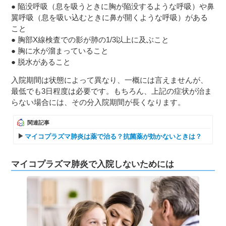
● 陥没呼吸（息を吸うときに胸が陥没するような呼吸）や鼻
翼呼吸（息を吸い込むときに鼻が開くような呼吸）がある
こと
● 胸部X線検査での影が肺の1/3以上に及ぶこと
● 胸に水が溜まっていること
● 脱水があること
入院期間は状態によって異なり、一概には言えませんが、
最低でも3日程度は必要です。もちろん、上記の症状が治ま
らない場合には、その分入院期間が長くなります。
関連記事
マイコプラズマ肺炎は薬で治る？抗菌薬が効かないときは？
マイコプラズマ肺炎で入院しないためには