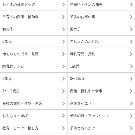
おすすめ育児グッズ
時短術・生活の知恵
子育ての費用・補助金
子供のお祝い事
女の子
男の子
0歳児
赤ちゃんのお世話
赤ちゃんの成長・発達
母乳育児・授乳
離乳食レシピ
1歳児
2歳児
3〜6歳児
7〜12歳児
産後・授乳中の食事
産後の健康・体型・体調
産後ダイエット
おもちゃ・遊び
子供の服・ファッション
教育・しつけ・接し方
子供とお出かけ