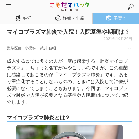
妊活
妊娠・出産
子育て
トップページ
マイコプラズマ肺炎で入院！入院基準や期間は？
妊活
2021年10月26日
妊娠・出産
監修医師
小児科
武井 智昭
妊娠超初期
成人するまでに多くの人が一度は感染する「肺炎マイコプ
妊娠初期
ラズマ」。ちょっと名前がややこしいのですが、この細菌
妊娠中期
に感染して起こるのが「マイコプラズマ肺炎」です。あま
り重症化することはないものの、ときには入院して治療が
妊娠後期
必要になってしまうこともあります。今回は、マイコプラ
ズマ肺炎で入院が必要となる基準や入院期間についてご紹
出産
介します。
子育て・育児
０歳児
マイコプラズマ肺炎とは？
１歳児
２歳児