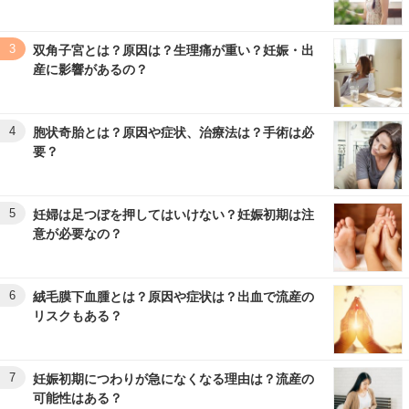
3
双角子宮とは？原因は？生理痛が重い？妊娠・出
産に影響があるの？
4
胞状奇胎とは？原因や症状、治療法は？手術は必
要？
5
妊婦は足つぼを押してはいけない？妊娠初期は注
意が必要なの？
6
絨毛膜下血腫とは？原因や症状は？出血で流産の
リスクもある？
7
妊娠初期につわりが急になくなる理由は？流産の
可能性はある？