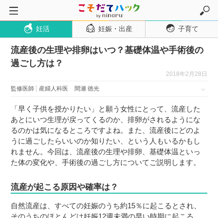
妊活
妊娠・出産
子育て
トップページ
流産後の生理や排卵はいつ？基礎体温や手術後の
妊活
過ごし方は？
妊娠・出産
2018年2月28日
妊娠超初期
監修医師
産婦人科医
間瀬 徳光
妊娠初期
「早く子供を授かりたい」と願う女性にとって、流産した
妊娠中期
あとにいつ生理が戻ってくるのか、排卵がされるようにな
るのかは気になるところですよね。また、流産後にどのよ
妊娠後期
うに過ごしたらいいのか知りたい、という人もいるかもし
出産
れません。今回は、流産後の生理や排卵、基礎体温といっ
た体の変化や、手術後の過ごし方についてご説明します。
子育て・育児
０歳児
流産が起こる原因や確率は？
１歳児
自然流産は、すべての妊娠のうち約15％に起こるとされ、
２歳児
そのうちのほとんどは妊娠12週未満の早い時期に起こる