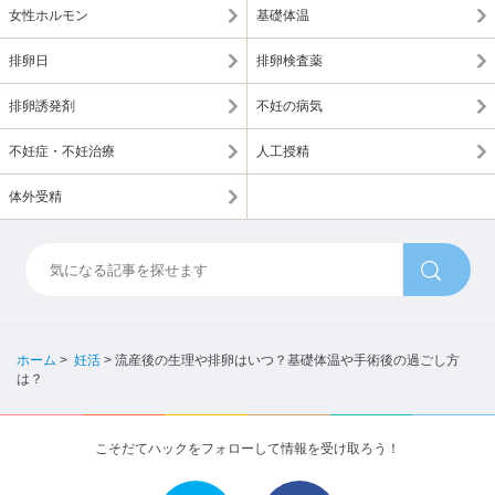
女性ホルモン
基礎体温
排卵日
排卵検査薬
排卵誘発剤
不妊の病気
不妊症・不妊治療
人工授精
体外受精
ホーム
>
妊活
>
流産後の生理や排卵はいつ？基礎体温や手術後の過ごし方
は？
こそだてハックをフォローして情報を受け取ろう！