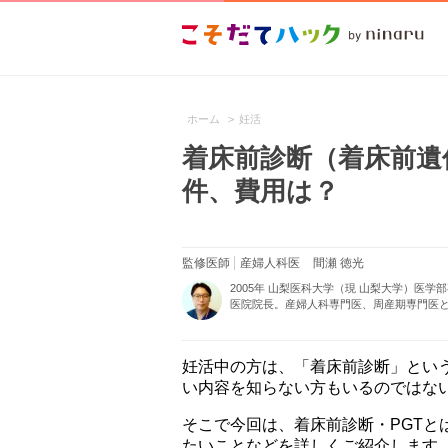
ホーム
>
妊活
着床前診断（着床前遺
件、費用は？
監修医師
産婦人科医
間瀬 徳光
2005年 山梨医科大学（現 山梨大学）医
医院院長。産婦人科専門医、周産期専門医と
妊活中の方は、「着床前診断」とい
い内容を知らない方もいるのではな
そこで今回は、着床前診断・PGTと
たいことなどを詳しくご紹介します