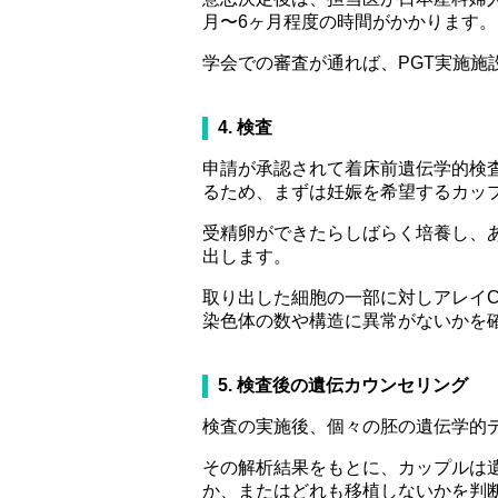
月〜6ヶ月程度の時間がかかります。
学会での審査が通れば、PGT実施施
4. 検査
申請が承認されて着床前遺伝学的検査
るため、まずは妊娠を希望するカッ
受精卵ができたらしばらく培養し、
出します。
取り出した細胞の一部に対しアレイ
染色体の数や構造に異常がないかを
5. 検査後の遺伝カウンセリング
検査の実施後、個々の胚の遺伝学的
その解析結果をもとに、カップルは
か、またはどれも移植しないかを判