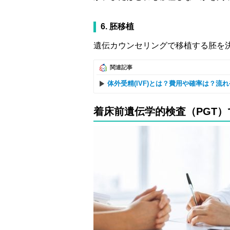
6. 胚移植
遺伝カウンセリングで移植する胚を
関連記事
体外受精(IVF)とは？費用や確率は？流
着床前遺伝学的検査（PGT