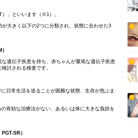
T）」といいます（※1）。
的が大きく以下の2つに分類され、状態に合わせた3
8
M）
篤な遺伝子疾患を持ち、赤ちゃんが重篤な遺伝子疾患
9
に検討される検査です。
でに日常生活を送ることが困難な状態、生存が危ぶま
10
めの有効な治療法がない、あるいは体に大きな負担を
PGT-SR）