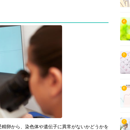
4
5
6
7
受精卵から、染色体や遺伝子に異常がないかどうかを