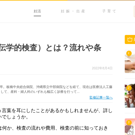
妊活
妊娠・出産
子育て
伝学的検査）とは？流れや条
1
2022年8月4日
学部卒。板橋中央総合病院、沖縄県立中部病院などを経て、現在は医療法人工藤
2
して、産科・婦人科のいずれも幅広く診療を行って...
監修記事一覧へ
う言葉を耳にしたことがあるかもしれませんが、詳し
いでしょうか。
3
は何か、検査の流れや費用、検査の前に知っておき
。