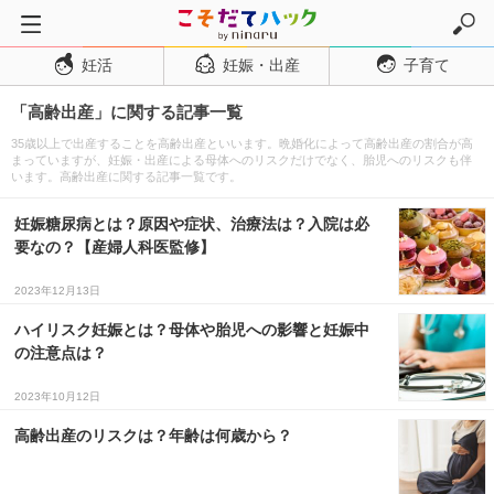
妊活
妊娠・出産
子育て
トップページ
「高齢出産」に関する記事一覧
妊活
35歳以上で出産することを高齢出産といいます。晩婚化によって高齢出産の割合が高
妊娠・出産
まっていますが、妊娠・出産による母体へのリスクだけでなく、胎児へのリスクも伴
います。高齢出産に関する記事一覧です。
妊娠超初期
妊娠糖尿病とは？原因や症状、治療法は？入院は必
妊娠初期
要なの？【産婦人科医監修】
妊娠中期
2023年12月13日
妊娠後期
ハイリスク妊娠とは？母体や胎児への影響と妊娠中
出産
の注意点は？
子育て・育児
2023年10月12日
０歳児
高齢出産のリスクは？年齢は何歳から？
１歳児
２歳児