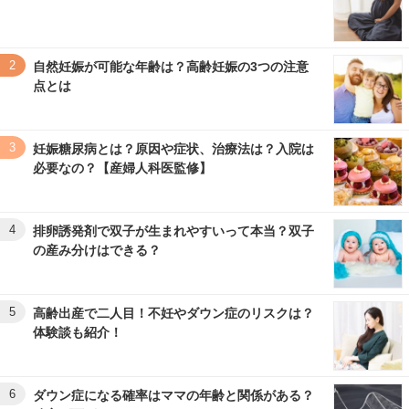
2
自然妊娠が可能な年齢は？高齢妊娠の3つの注意
点とは
3
妊娠糖尿病とは？原因や症状、治療法は？入院は
必要なの？【産婦人科医監修】
4
排卵誘発剤で双子が生まれやすいって本当？双子
の産み分けはできる？
5
高齢出産で二人目！不妊やダウン症のリスクは？
体験談も紹介！
6
ダウン症になる確率はママの年齢と関係がある？