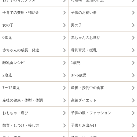
おすすめ育児グッズ
時短術・生活の知恵
子育ての費用・補助金
子供のお祝い事
女の子
男の子
0歳児
赤ちゃんのお世話
赤ちゃんの成長・発達
母乳育児・授乳
離乳食レシピ
1歳児
2歳児
3〜6歳児
7〜12歳児
産後・授乳中の食事
産後の健康・体型・体調
産後ダイエット
おもちゃ・遊び
子供の服・ファッション
教育・しつけ・接し方
子供とお出かけ