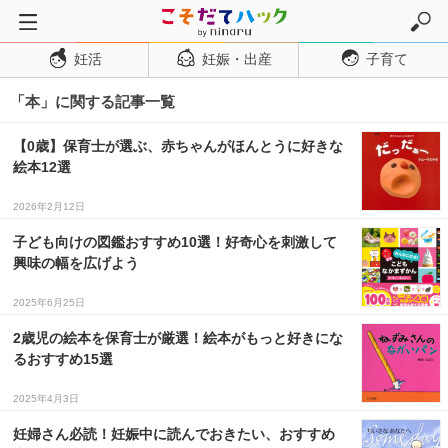
妊活
妊娠・出産
子育て
トップページ
「本」に関する記事一覧
妊活
妊娠・出産
【0歳】保育士が選ぶ、赤ちゃんがほんとうに好きな
絵本12選
妊娠超初期
妊娠初期
2026年2月12日
妊娠中期
子ども向けの図鑑おすすめ10選！好奇心を刺激して
興味の幅を広げよう
妊娠後期
2025年6月25日
出産
2歳児の絵本を保育士が厳選！絵本がもっと好きにな
子育て・育児
るおすすめ15選
０歳児
2025年4月3日
１歳児
妊婦さん必読！妊娠中に読んでおきたい、おすすめ
２歳児