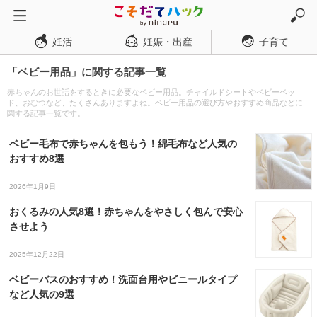
妊活
妊娠・出産
子育て
トップページ
「ベビー用品」に関する記事一覧
妊活
赤ちゃんのお世話をするときに必要なベビー用品。チャイルドシートやベビーベッ
妊娠・出産
ド、おむつなど、たくさんありますよね。ベビー用品の選び方やおすすめ商品などに
関する記事一覧です。
妊娠超初期
ベビー毛布で赤ちゃんを包もう！綿毛布など人気の
妊娠初期
おすすめ8選
妊娠中期
2026年1月9日
妊娠後期
おくるみの人気8選！赤ちゃんをやさしく包んで安心
出産
させよう
子育て・育児
2025年12月22日
０歳児
ベビーバスのおすすめ！洗面台用やビニールタイプ
１歳児
など人気の9選
２歳児