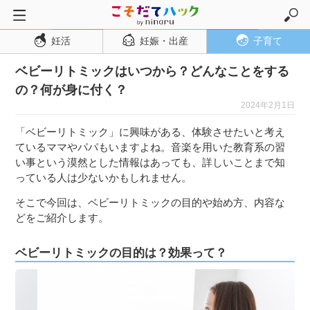
妊活
妊娠・出産
子育て
トップページ
ベビーリトミックはいつから？どんなことをする
妊活
の？何が身に付く？
妊娠・出産
2024年2月1日
妊娠超初期
「ベビーリトミック」に興味がある、体験させたいと考え
妊娠初期
ているママやパパもいますよね。音楽を用いた教育系の習
い事という漠然とした情報はあっても、詳しいことまで知
妊娠中期
っている人は少ないかもしれません。
妊娠後期
そこで今回は、ベビーリトミックの目的や始め方、内容な
出産
どをご紹介します。
子育て・育児
ベビーリトミックの目的は？効果って？
０歳児
１歳児
２歳児