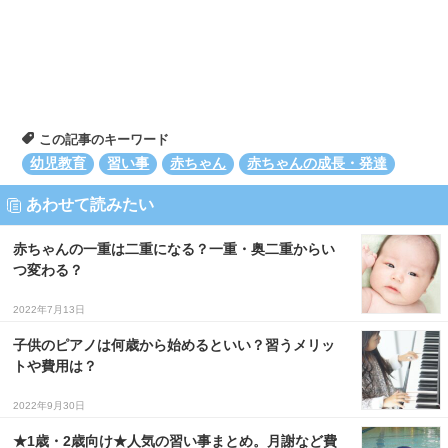
この記事のキーワード
幼児教育
習い事
赤ちゃん
赤ちゃんの成長・発達
あわせて読みたい
赤ちゃんの一重は二重になる？一重・奥二重からい
つ変わる？
2022年7月13日
子供のピアノは何歳から始めるといい？習うメリッ
トや費用は？
2022年9月30日
★1歳・2歳向け★人気の習い事まとめ。月謝など費