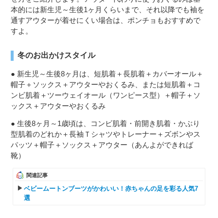
本的には新生児～生後1ヶ月くらいまで、それ以降でも袖を
通すアウターが着せにくい場合は、ポンチョもおすすめで
すよ。
冬のお出かけスタイル
● 新生児～生後8ヶ月は、短肌着＋長肌着＋カバーオール＋
帽子＋ソックス＋アウターやおくるみ、または短肌着＋コ
ンビ肌着＋ツーウェイオール（ワンピース型）＋帽子＋ソ
ックス＋アウターやおくるみ
● 生後8ヶ月～1歳頃は、コンビ肌着・前開き肌着・かぶり
型肌着のどれか＋長袖Ｔシャツやトレーナー＋ズボンやス
パッツ＋帽子＋ソックス＋アウター（あんよができれば
靴）
関連記事
ベビームートンブーツがかわいい！赤ちゃんの足を彩る人気7
選