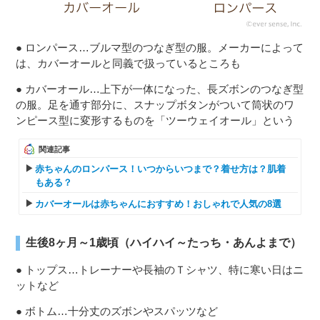
● ロンパース…ブルマ型のつなぎ型の服。メーカーによって
は、カバーオールと同義で扱っているところも
● カバーオール…上下が一体になった、長ズボンのつなぎ型
の服。足を通す部分に、スナップボタンがついて筒状のワ
ンピース型に変形するものを「ツーウェイオール」という
関連記事
赤ちゃんのロンパース！いつからいつまで？着せ方は？肌着
もある？
カバーオールは赤ちゃんにおすすめ！おしゃれで人気の8選
生後8ヶ月～1歳頃（ハイハイ～たっち・あんよまで）
● トップス…トレーナーや長袖のＴシャツ、特に寒い日はニ
ットなど
● ボトム…十分丈のズボンやスパッツなど