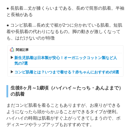
● 長肌着…丈が膝くらいまである、長めで筒形の肌着。半袖
と長袖がある
● コンビ肌着…長め丈で裾が2つに分かれている肌着。短肌
着や長肌着の代わりになるもの。脚の動きが激しくなって
も、はだけないのが特徴
関連記事
新生児肌着は日本製が安心！オーガニックコットン製など人
気の7選
コンビ肌着とは？いつまで着せる？赤ちゃんにおすすめの8選
生後8ヶ月～1歳頃（ハイハイ～たっち・あんよまで）
の肌着
まだコンビ肌着を着ることもありますが、お座りができる
ようになったら頭からかぶることができるタイプが便利。
ハイハイの時期は肌着がすぐ上がってきてしまうので、ボ
ディスーツやラップアップもおすすめです。