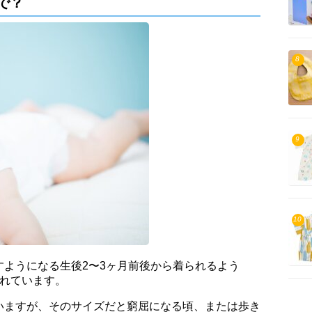
で？
8
9
10
ようになる生後2〜3ヶ月前後から着られるよう
られています。
いますが、そのサイズだと窮屈になる頃、または歩き