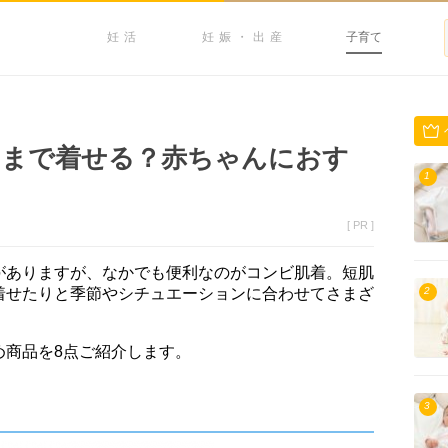
妊活
妊娠・出産
子育て
つまで着せる？赤ちゃんにおす
1
[ PR ]
がありますが、なかでも便利なのがコンビ肌着。短肌
着せたりと季節やシチュエーションに合わせてさまざ
2
め商品を8点ご紹介します。
3