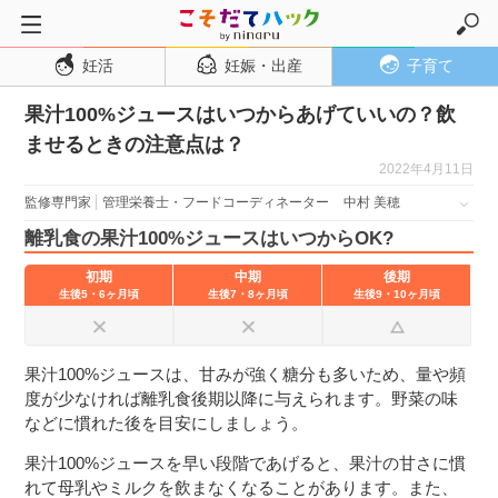
妊活
妊娠・出産
子育て
トップページ
果汁100%ジュースはいつからあげていいの？飲
妊活
ませるときの注意点は？
妊娠・出産
2022年4月11日
妊娠超初期
監修専門家
管理栄養士・フードコーディネーター
中村 美穂
妊娠初期
離乳食の果汁100%ジュースはいつからOK?
妊娠中期
初期
中期
後期
生後5・6ヶ月頃
生後7・8ヶ月頃
生後9・10ヶ月頃
妊娠後期
出産
果汁100%ジュースは、甘みが強く糖分も多いため、量や頻
子育て・育児
度が少なければ離乳食後期以降に与えられます。野菜の味
０歳児
などに慣れた後を目安にしましょう。
１歳児
果汁100%ジュースを早い段階であげると、果汁の甘さに慣
れて母乳やミルクを飲まなくなることがあります。また、
２歳児