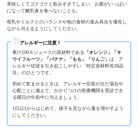
美味しくてゴクゴクと飲みすぎてしまい、お腹がいっぱい
３〜６歳児
になって離乳食を食べないことも。
７〜１２歳児
母乳やミルクとのバランスや他の食材の進み具合を優先し
ながら与えるようにしてください。
アレルギーに注意！
果汁100％ジュースの原材料である
「オレンジ」「キ
ウイフルーツ」「バナナ」「もも」「りんご」
は、ア
レルギー症状を引き起こしやすい「特定原材料等28品
目」のひとつです。
初めて飲ませるときは、アレルギー症状が出た場合や
心配ごとに備えて、かかりつけの医療機関を受診でき
る曜日の午前中に与えましょう。
1日1口からはじめて、様子を見ながら量を増やすよう
にしてください。