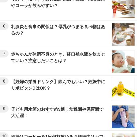
やコーラが飲みやすい？
6
乳腺炎と食事の関係は？母乳がつまる食べ物はあ
るの？
7
赤ちゃんが体調不良のとき、経口補水液を飲ませ
ていい？注意したいことは？
8
【妊婦の栄養ドリンク】飲んでもいい？妊娠中に
リポビタンDはOK？
9
子ども用水筒のおすすめ9選！幼稚園や保育園で
大活躍！
10
妊婦はコーヒーを1日何杯飲める？妊娠中はカフ