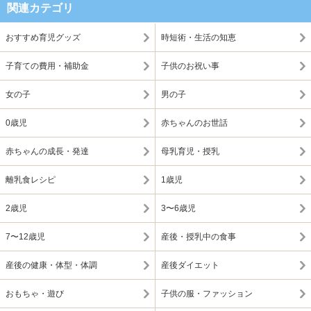
関連カテゴリ
おすすめ育児グッズ
時短術・生活の知恵
子育ての費用・補助金
子供のお祝い事
女の子
男の子
0歳児
赤ちゃんのお世話
赤ちゃんの成長・発達
母乳育児・授乳
離乳食レシピ
1歳児
2歳児
3〜6歳児
7〜12歳児
産後・授乳中の食事
産後の健康・体型・体調
産後ダイエット
おもちゃ・遊び
子供の服・ファッション