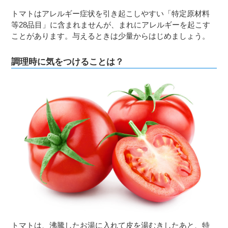
トマトはアレルギー症状を引き起こしやすい「特定原材料
３〜６歳児
等28品目」に含まれませんが、まれにアレルギーを起こす
７〜１２歳児
ことがあります。与えるときは少量からはじめましょう。
調理時に気をつけることは？
トマトは、沸騰したお湯に入れて皮を湯むきしたあと、特