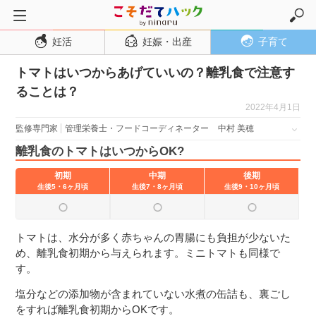
妊活
妊娠・出産
子育て
トップページ
トマトはいつからあげていいの？離乳食で注意す
妊活
ることは？
妊娠・出産
2022年4月1日
妊娠超初期
監修専門家
管理栄養士・フードコーディネーター
中村 美穂
妊娠初期
離乳食のトマトはいつからOK?
妊娠中期
初期
中期
後期
生後5・6ヶ月頃
生後7・8ヶ月頃
生後9・10ヶ月頃
妊娠後期
出産
トマトは、水分が多く赤ちゃんの胃腸にも負担が少ないた
子育て・育児
め、離乳食初期から与えられます。ミニトマトも同様で
０歳児
す。
１歳児
塩分などの添加物が含まれていない水煮の缶詰も、裏ごし
をすれば離乳食初期からOKです。
２歳児