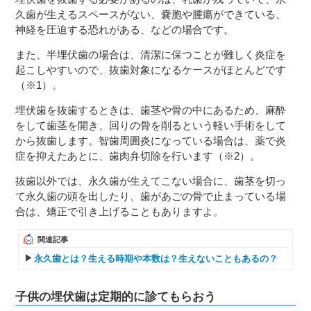
久歯が生えるスペースがない、嚢胞や腫瘍ができている、
神経を圧迫する恐れがある、などの場合です。
また、半埋伏歯の場合は、清潔に保つことが難しく炎症を
起こしやすいので、抜歯対象になるケースがほとんどです
（※1）。
埋伏歯を抜歯するときは、歯茎や骨の中にあるため、麻酔
をして歯茎を開き、回りの骨を削るという軽い手術をして
から抜歯します。智歯周囲炎になっている場合は、薬で炎
症を抑えたあとに、歯肉弁切除を行います（※2）。
抜歯以外では、永久歯が生えてこない場合に、歯茎を切っ
て永久歯の頭を出したり、歯があごの骨で止まっている場
合は、矯正で引き上げることもありますよ。
関連記事
永久歯とは？生える時期や本数は？生えないこともあるの？
子供の埋伏歯は定期的に診てもらおう