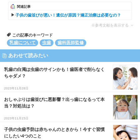
関連記事
子供の歯並びが悪い！遺伝が原因？矯正治療は必要なの？
※参考文献を表示する
この記事のキーワード
乳歯について
虫歯
歯科医師監修
あわせて読みたい
乳歯の白濁は虫歯のサインかも！歯医者で削らなく
ちゃダメ？
2023年11月28日
おしゃぶりは歯並びに悪影響？出っ歯になるって本
当？対処法は？
2023年11月15日
子供の虫歯予防は赤ちゃんのときから！今すぐ習慣
にしたい4つのこと