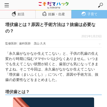
妊活
妊娠・出産
子育て
トップページ
埋伏歯とは？原因と手術方法は？抜歯は必要な
妊活
の？
妊娠・出産
2021年1月23日
妊娠超初期
監修医師
歯科医師
茂山 久夫
妊娠初期
「永久歯がなかなか生えてこない」と、子供の乳歯の生え
妊娠中期
変わり時期に悩むママやパパは少なくありません。いつま
でも生えてこない状態が続くと、歯並びも気になってきま
妊娠後期
すよね。そこで今回は、永久歯がなかなか生えてこない
出産
「埋伏歯（まいふくし）」について、原因や手術方法、抜
歯の必要性などをまとめました。
子育て・育児
０歳児
埋伏歯とは？
１歳児
２歳児