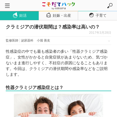
妊活
妊娠・出産
子育て
トップページ
クラミジアの潜伏期間は？感染率は高いの？
妊活
2017年3月28日
妊娠・出産
監修医師
泌尿器科
小堀 善友
妊娠超初期
性感染症の中でも最も感染者の多い「性器クラミジア感染
妊娠初期
症」。女性がかかると自覚症状があまりないため、気づか
妊娠中期
ないまま進行しやすく、不妊症の原因になることもありま
す。今回は、クラミジアの潜伏期間や感染率などをご説明
妊娠後期
します。
出産
性器クラミジア感染症とは？
子育て・育児
０歳児
１歳児
２歳児