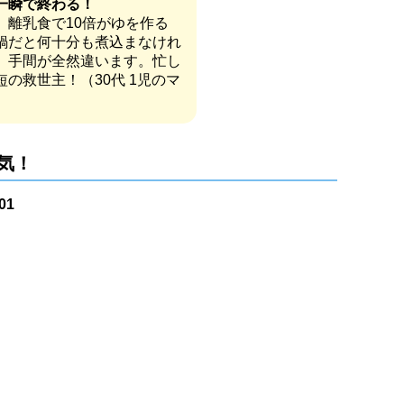
一瞬で終わる！
、離乳食で10倍がゆを作る
鍋だと何十分も煮込まなけれ
、手間が全然違います。忙し
の救世主！（30代 1児のマ
気！
01