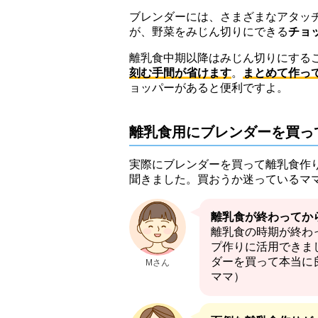
ブレンダーには、さまざまなアタッ
が、野菜をみじん切りにできる
チョ
離乳食中期以降はみじん切りにする
刻む手間が省けます
。
まとめて作っ
ョッパーがあると便利ですよ。
離乳食用にブレンダーを買っ
実際にブレンダーを買って離乳食作
聞きました。買おうか迷っているマ
離乳食が終わってか
離乳食の時期が終わ
プ作りに活用できま
ダーを買って本当に良
Mさん
ママ）