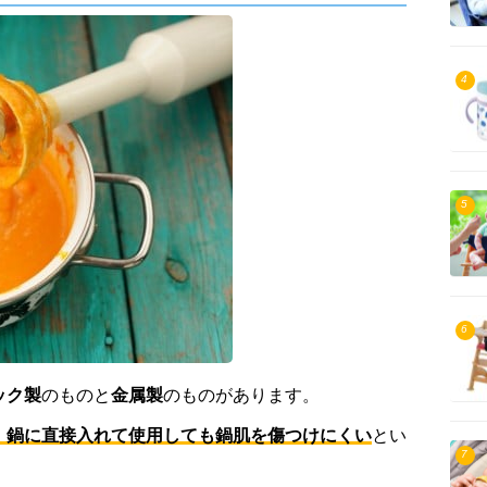
4
5
6
ック製
のものと
金属製
のものがあります。
、鍋に直接入れて使用しても鍋肌を傷つけにくい
とい
7