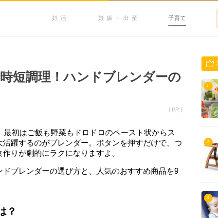
妊活
妊娠・出産
子育て
時短調理！ハンドブレンダーの
1
[ PR ]
食。最初はご飯も野菜もドロドロのペースト状からス
大活躍するのがブレンダー。ボタンを押すだけで、つ
2
食作りが劇的にラクになりますよ。
ンドブレンダーの選び方と、人気のおすすめ商品を9
3
は？