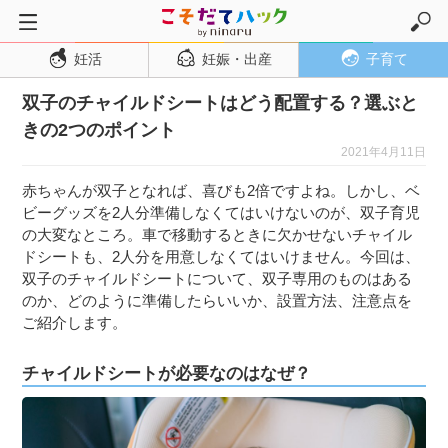
妊活
妊娠・出産
子育て
トップページ
双子のチャイルドシートはどう配置する？選ぶと
妊活
きの2つのポイント
妊娠・出産
2021年4月11日
妊娠超初期
赤ちゃんが双子となれば、喜びも2倍ですよね。しかし、ベ
妊娠初期
ビーグッズを2人分準備しなくてはいけないのが、双子育児
の大変なところ。車で移動するときに欠かせないチャイル
妊娠中期
ドシートも、2人分を用意しなくてはいけません。今回は、
妊娠後期
双子のチャイルドシートについて、双子専用のものはある
のか、どのように準備したらいいか、設置方法、注意点を
出産
ご紹介します。
子育て・育児
チャイルドシートが必要なのはなぜ？
０歳児
１歳児
２歳児