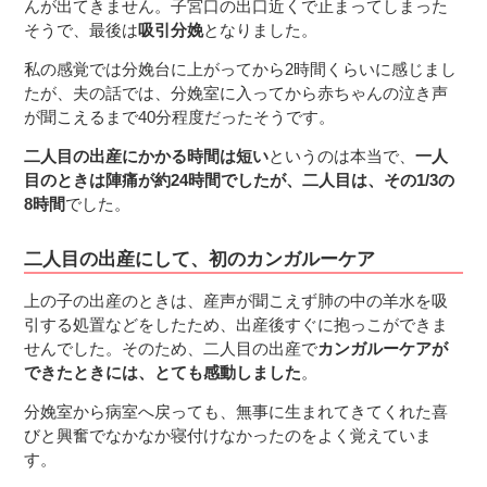
んが出てきません。子宮口の出口近くで止まってしまった
そうで、最後は
吸引分娩
となりました。
私の感覚では分娩台に上がってから2時間くらいに感じまし
たが、夫の話では、分娩室に入ってから赤ちゃんの泣き声
が聞こえるまで40分程度だったそうです。
二人目の出産にかかる時間は短い
というのは本当で、
一人
目のときは陣痛が約24時間でしたが、二人目は、その1/3の
8時間
でした。
二人目の出産にして、初のカンガルーケア
上の子の出産のときは、産声が聞こえず肺の中の羊水を吸
引する処置などをしたため、出産後すぐに抱っこができま
せんでした。そのため、二人目の出産で
カンガルーケアが
できたときには、とても感動しました
。
分娩室から病室へ戻っても、無事に生まれてきてくれた喜
びと興奮でなかなか寝付けなかったのをよく覚えていま
す。