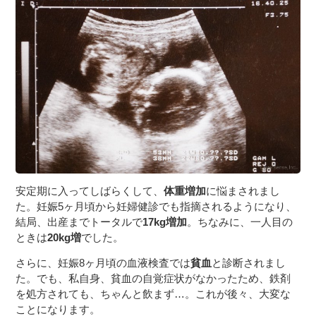
安定期に入ってしばらくして、
体重増加
に悩まされまし
た。妊娠5ヶ月頃から妊婦健診でも指摘されるようになり、
結局、出産までトータルで
17kg増加
。ちなみに、一人目の
ときは
20kg増
でした。
さらに、妊娠8ヶ月頃の血液検査では
貧血
と診断されまし
た。でも、私自身、貧血の自覚症状がなかったため、鉄剤
を処方されても、ちゃんと飲まず…。これが後々、大変な
ことになります。