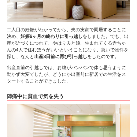
二人目の妊娠がわかってから、夫の実家で同居することに
決め、
妊娠6ヶ月の終わりに引っ越し
をしました。でも、出
産が近づくにつれて、やはり夫と娘、生まれてくる赤ちゃ
んの4人で住むほうがいいということになり、急いで物件を
探し、なんと
出産3日前に再び引っ越し
をしたのです。
出産直前の引越しでは、お腹がパンパンで体も思うように
動かず大変でしたが、どうにか出産前に新居での生活をス
タートすることができました。
陣痛中に貧血で気を失う