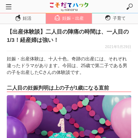
妊活
妊娠・出産
子育て
トップページ
【出産体験談】二人目の陣痛の時間は、一人目の
妊活
1/3！経産婦は強い！
妊娠・出産
2021年5月29日
妊娠超初期
妊娠・出産体験は、十人十色。奇跡の出産には、それぞれ
妊娠初期
違ったドラマがあります。今回は、25歳で第二子である男
の子を出産したCさんの体験談です。
妊娠中期
妊娠後期
二人目の妊娠判明は上の子が1歳になる直前
出産
子育て・育児
０歳児
１歳児
２歳児