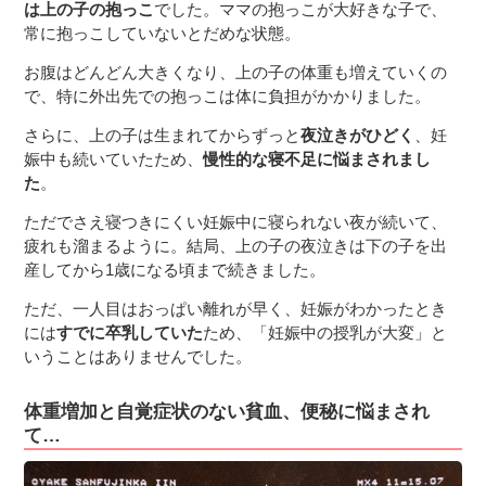
は上の子の抱っこ
でした。ママの抱っこが大好きな子で、
常に抱っこしていないとだめな状態。
お腹はどんどん大きくなり、上の子の体重も増えていくの
で、特に外出先での抱っこは体に負担がかかりました。
さらに、上の子は生まれてからずっと
夜泣きがひどく
、妊
娠中も続いていたため、
慢性的な寝不足に悩まされまし
た
。
ただでさえ寝つきにくい妊娠中に寝られない夜が続いて、
疲れも溜まるように。結局、上の子の夜泣きは下の子を出
産してから1歳になる頃まで続きました。
ただ、一人目はおっぱい離れが早く、妊娠がわかったとき
には
すでに卒乳していた
ため、「妊娠中の授乳が大変」と
いうことはありませんでした。
体重増加と自覚症状のない貧血、便秘に悩まされ
て…