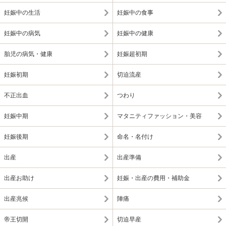
妊娠中の生活
妊娠中の食事
妊娠中の病気
妊娠中の健康
胎児の病気・健康
妊娠超初期
妊娠初期
切迫流産
不正出血
つわり
妊娠中期
マタニティファッション・美容
妊娠後期
命名・名付け
出産
出産準備
出産お助け
妊娠・出産の費用・補助金
出産兆候
陣痛
帝王切開
切迫早産