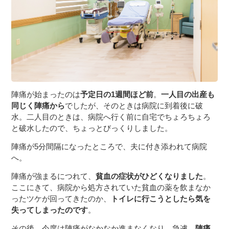
陣痛が始まったのは
予定日の1週間ほど前
。
一人目の出産も
同じく陣痛から
でしたが、そのときは病院に到着後に破
水。二人目のときは、病院へ行く前に自宅でちょろちょろ
と破水したので、ちょっとびっくりしました。
陣痛が5分間隔になったところで、夫に付き添われて病院
へ。
陣痛が強まるにつれて、
貧血の症状がひどくなりました
。
ここにきて、病院から処方されていた貧血の薬を飲まなか
ったツケが回ってきたのか、
トイレに行こうとしたら気を
失ってしまったのです
。
その後、今度は陣痛がなかなか進まなくなり、急遽、
陣痛