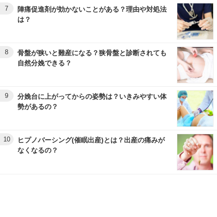
7
陣痛促進剤が効かないことがある？理由や対処法
は？
8
骨盤が狭いと難産になる？狭骨盤と診断されても
自然分娩できる？
9
分娩台に上がってからの姿勢は？いきみやすい体
勢があるの？
10
ヒプノバーシング(催眠出産)とは？出産の痛みが
なくなるの？