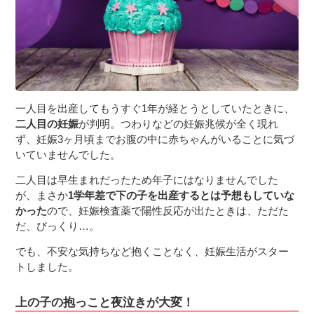
３〜６歳児
７〜１２歳児
一人目を出産してもうすぐ1年が経とうとしていたときに、
二人目の妊娠
が判明。つわりなどの妊娠兆候が全く現れ
ず、妊娠3ヶ月頃までお腹の中に赤ちゃんがいることに気づ
いていませんでした。
二人目は早生まれだったため年子にはなりませんでした
が、まさか
1学年差で下の子を出産するとは予想もしていな
かった
ので、妊娠検査薬で陽性反応が出たときは、ただた
だ、びっくり…。
でも、不安な気持ちなど抱くことなく、妊娠生活がスター
トしました。
上の子の抱っこと夜泣きが大変！