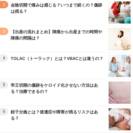
2
会陰切開で痛みは感じる？いつまで続くの？傷跡
は残る？
3
【出産の流れまとめ】陣痛から出産までの時間や
陣痛の間隔は？
4
TOLAC（トーラック）とは？VBACとは違うの？
5
帝王切開の傷跡をケロイド化させない方法はあ
る？治療できるの？
6
鉗子分娩とは？後遺症や障害が残るリスクはあ
る？