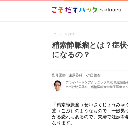
ホーム
>
妊活
精索静脈瘤とは？症状
になるの？
監修医師
泌尿器科
小堀 善友
プライベートケアクリニック東京 東京院院
カゴ校泌尿器科、獨協医科大学埼玉医療センタ
「精索静脈瘤（せいさくじょうみゃ
瘤（こぶ）のようなもので、一般男性
がる恐れもあるので、夫婦で妊娠を
なります。