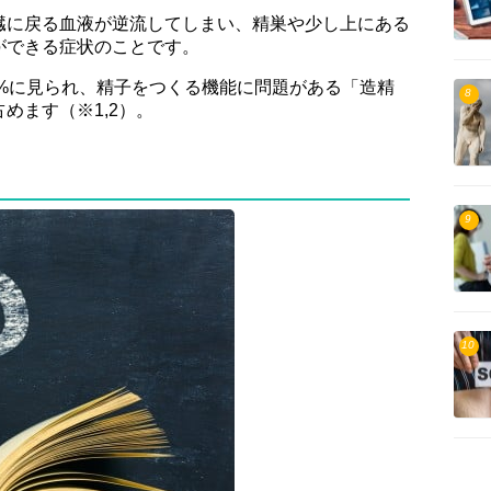
臓に戻る血液が逆流してしまい、精巣や少し上にある
ができる症状のことです。
0%に見られ、精子をつくる機能に問題がある「造精
8
めます（※1,2）。
9
10