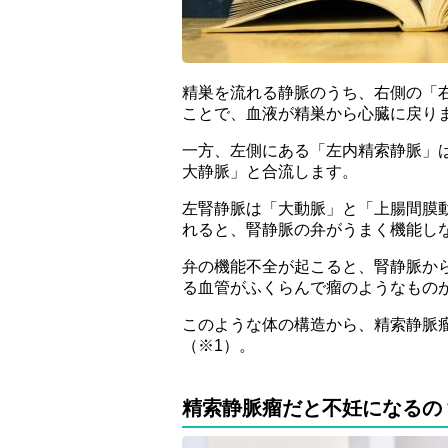
精巣を流れる静脈のうち、右側の「
ことで、血液が精巣から心臓に戻り
一方、左側にある「左内精索静脈」
大静脈」と合流します。
左腎静脈は「大動脈」と「上腸間膜
れると、腎静脈の弁がうまく機能し
弁の機能不全が起こると、腎静脈か
る血管がふくらんで瘤のようなもの
このような体の構造から、精索静脈
（※1）。
精索静脈瘤だと不妊になるの