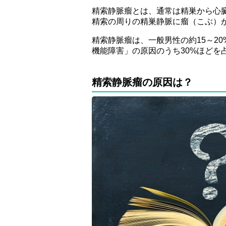
精索静脈瘤とは、通常は精巣から心
精索の周りの精巣静脈に瘤（こぶ）
精索静脈瘤は、一般男性の約15～2
機能障害」の原因のうち30%ほどを占
精索静脈瘤の原因は？