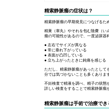
精索静脈瘤の症状は？
精索静脈瘤の早期発見につなげるた
精巣（睾丸）やそれを包む陰嚢（い
瘤の可能性があるので、一度泌尿器
● 左右でサイズが異なる
● 常に垂れ下がっている
● 表面が凸凹している
● 立ち上がったときに鈍痛を感じる
ただし、精索静脈瘤があったとして
分では気づかないことも多くありま
不妊検査で精液を調べ、精子の状態
詳しい検査をすることで精索静脈瘤
精索静脈瘤は手術で治療でき