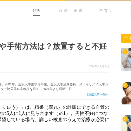
妊活
妊娠・出産
子育て
や手術方法は？放置すると不妊
1
2021年1月1日
長。2001年、金沢大学医学部卒業。金沢大学泌尿器科、米・イリノイ大学シ
2
ー泌尿器科准教授を経て、2021年より現職。日...
監修記事一覧へ
くりゅう）」は、精巣（睾丸）の静脈にできる血管の
の5人に1人に見られます（※1）。男性不妊につな
希望している場合、詳しい検査のうえで治療が必要に
3