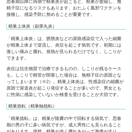
思春期以降に両側で精巣炎が起こると、精巣が委縮し、無
精子症になるリスクもあります。おたふく風邪ワクチンを
接種し、感染予防に努めることが重要です。
精巣上体炎（副睾丸炎）
「精巣上体炎」は、膀胱炎などの尿路感染症で入った細菌
が精巣上体まで逆流し、炎症を起こす病気です。初期には
激しい痛みと腫れ、発熱が見られるだけでなく、しこりが
できます。
炎症は抗生物質で治療できるものの、しこりが残るケース
も。しこりで精管が閉塞した場合は、無精子症の原因とな
ってしまいます（※2）。精巣上体炎は、性感染症の細菌が
原因で尿道炎が起こり発症することが多いので、男女とも
に性病に感染していないか検査を受けることが大切です。
精巣捻転（精巣軸捻転）
「精巣捻転」は、精巣が陰嚢の中で回転する病気で、思春
期の男の子に多い病気ですが、成人男性にも見られること
があります。突然、精巣が赤く腫れあがって激痛が走り、