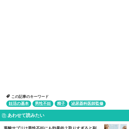
この記事のキーワード
妊活の基本
男性不妊
精子
泌尿器科医師監修
あわせて読みたい
葉酸サプリは男性不妊にも効果的？取りすぎると副