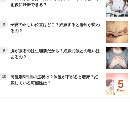
術後に妊娠できる？
8
子宮の正しい位置はどこ？妊娠すると場所が変わ
るの？
9
胸が張るのは生理前だから？妊娠兆候との違いは
あるの？
10
高温期5日目の症状は？体温が下がると着床？妊
娠している可能性は？