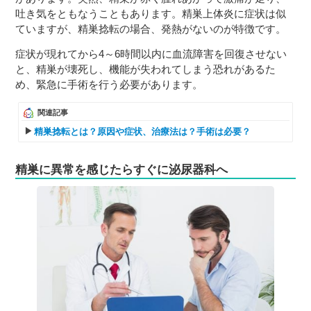
吐き気をともなうこともあります。精巣上体炎に症状は似
ていますが、精巣捻転の場合、発熱がないのが特徴です。
症状が現れてから4～6時間以内に血流障害を回復させない
と、精巣が壊死し、機能が失われてしまう恐れがあるた
め、緊急に手術を行う必要があります。
関連記事
精巣捻転とは？原因や症状、治療法は？手術は必要？
精巣に異常を感じたらすぐに泌尿器科へ