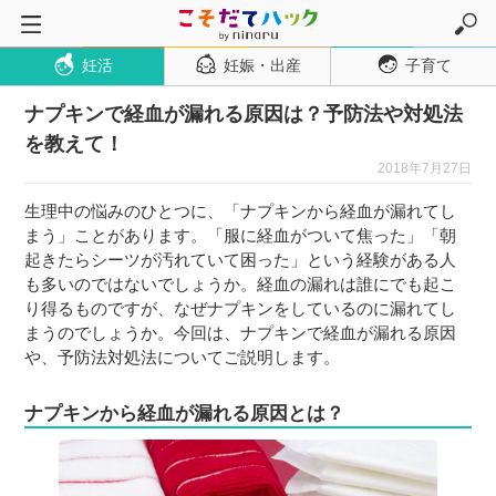
妊活
妊娠・出産
子育て
トップページ
ナプキンで経血が漏れる原因は？予防法や対処法
妊活
を教えて！
妊娠・出産
2018年7月27日
妊娠超初期
生理中の悩みのひとつに、「ナプキンから経血が漏れてし
妊娠初期
まう」ことがあります。「服に経血がついて焦った」「朝
起きたらシーツが汚れていて困った」という経験がある人
妊娠中期
も多いのではないでしょうか。経血の漏れは誰にでも起こ
妊娠後期
り得るものですが、なぜナプキンをしているのに漏れてし
まうのでしょうか。今回は、ナプキンで経血が漏れる原因
出産
や、予防法対処法についてご説明します。
子育て・育児
ナプキンから経血が漏れる原因とは？
０歳児
１歳児
２歳児