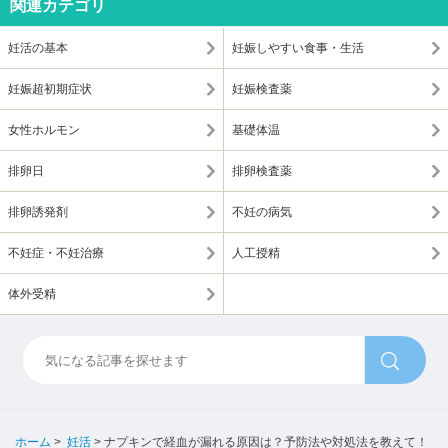
関連カテゴリ
妊活の基本
妊娠しやすい食事・生活
妊娠超初期症状
妊娠検査薬
女性ホルモン
基礎体温
排卵日
排卵検査薬
排卵誘発剤
不妊の病気
不妊症・不妊治療
人工授精
体外受精
ホーム
>
妊活
>
ナプキンで経血が漏れる原因は？予防法や対処法を教えて！