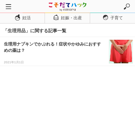
妊活
妊娠・出産
子育て
トップページ
「生理用品」に関する記事一覧
妊活
妊娠・出産
生理用ナプキンでかぶれる！症状やかゆみにおすす
めの薬は？
妊娠超初期
妊娠初期
2021年1月1日
妊娠中期
妊娠後期
出産
子育て・育児
０歳児
１歳児
２歳児