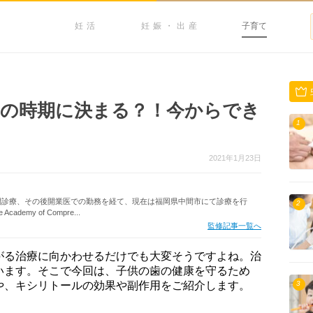
妊活
妊娠・出産
子育て
の時期に決まる？！今からでき
1
2021年1月23日
間診療、その後開業医での勤務を経て、現在は福岡県中間市にて診療を行
2
ademy of Compre...
監修記事一覧へ
がる治療に向かわせるだけでも大変そうですよね。治
います。そこで今回は、子供の歯の健康を守るため
や、キシリトールの効果や副作用をご紹介します。
3