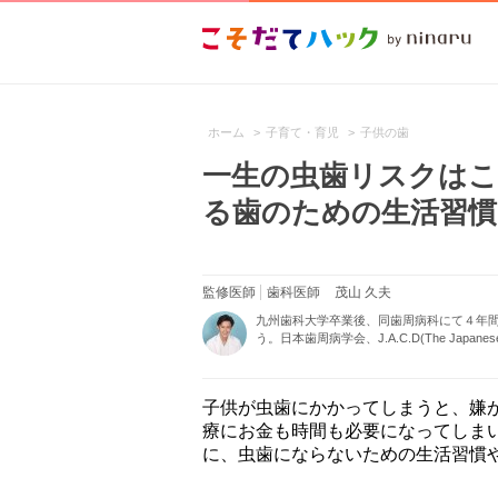
ホーム
>
子育て・育児
>
子供の歯
一生の虫歯リスクはこ
る歯のための生活習慣
監修医師
歯科医師
茂山 久夫
九州歯科大学卒業後、同歯周病科にて４年
う。日本歯周病学会、J.A.C.D(The Japanese Ac
子供が虫歯にかかってしまうと、嫌
療にお金も時間も必要になってしま
に、虫歯にならないための生活習慣