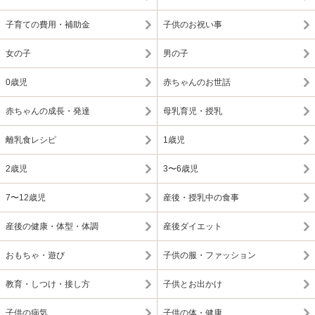
子育ての費用・補助金
子供のお祝い事
女の子
男の子
0歳児
赤ちゃんのお世話
赤ちゃんの成長・発達
母乳育児・授乳
離乳食レシピ
1歳児
2歳児
3〜6歳児
7〜12歳児
産後・授乳中の食事
産後の健康・体型・体調
産後ダイエット
おもちゃ・遊び
子供の服・ファッション
教育・しつけ・接し方
子供とお出かけ
子供の病気
子供の体・健康