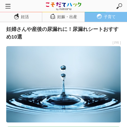
妊活
妊娠・出産
子育て
トップページ
妊婦さんや産後の尿漏れに！尿漏れシートおすす
妊活
め10選
妊娠・出産
[ PR ]
妊娠超初期
妊娠初期
妊娠中期
妊娠後期
出産
子育て・育児
０歳児
１歳児
２歳児