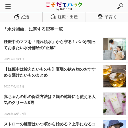
妊活
妊娠・出産
子育て
トップページ
「水分補給」に関する記事一覧
妊活
妊娠・出産
妊娠中のママを「隠れ脱水」から守る！パパが知っ
ておきたい水分補給の”正解”
妊娠超初期
妊娠初期
2026年6月24日
妊娠中期
【妊娠中は控えたいものも】夏場の飲み物のおすす
め＆避けたいものまとめ
妊娠後期
2025年6月12日
出産
赤ちゃんの肌の保湿方法は？顔の乾燥にも使える人
子育て・育児
気のクリーム8選
０歳児
2024年12月27日
１歳児
ストローの練習はいつ頃から始める？上手になるコ
２歳児