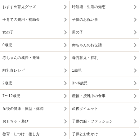
おすすめ育児グッズ
時短術・生活の知恵
子育ての費用・補助金
子供のお祝い事
女の子
男の子
0歳児
赤ちゃんのお世話
赤ちゃんの成長・発達
母乳育児・授乳
離乳食レシピ
1歳児
2歳児
3〜6歳児
7〜12歳児
産後・授乳中の食事
産後の健康・体型・体調
産後ダイエット
おもちゃ・遊び
子供の服・ファッション
教育・しつけ・接し方
子供とお出かけ