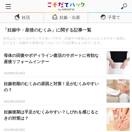
妊活
妊娠・出産
子育て
トップページ
「妊娠中・産後のむくみ」に関する記事一覧
妊活
女性は元々むくみやすい方が多いですが、妊娠中や産後はさらにむくみやすい状態に
妊娠・出産
なります。妊娠中や産後のむくみについての記事をまとめています。
妊娠超初期
母体の回復やボディライン復活のサポートに有効な
妊娠初期
産後リフォームインナー
妊娠中期
2025年5月19日
妊娠後期
妊娠初期のむくみの原因と対策！足がむくみやすい
の？
出産
子育て・育児
2023年10月6日
０歳児
妊娠後期は手足がむくみやすい？しびれを感じると
きの対策は？
１歳児
2023年9月28日
２歳児