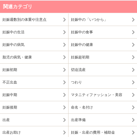
関連カテゴリ
妊娠週数別の体重や注意点
妊娠中の「いつから」
妊娠中の生活
妊娠中の食事
妊娠中の病気
妊娠中の健康
胎児の病気・健康
妊娠超初期
妊娠初期
切迫流産
不正出血
つわり
妊娠中期
マタニティファッション・美容
妊娠後期
命名・名付け
出産
出産準備
出産お助け
妊娠・出産の費用・補助金