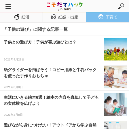
妊活
妊娠・出産
子育て
トップページ
「子供の遊び」に関する記事一覧
妊活
妊娠・出産
子供との遊び方！子供が喜ぶ遊びとは？
妊娠超初期
妊娠初期
2021年4月23日
妊娠中期
紙グライダーを飛ばそう！コピー用紙と牛乳パック
を使った手作りおもちゃ
妊娠後期
2021年3月8日
出産
生活にいきる絵本6選！絵本の内容を真似して子ども
子育て・育児
の実体験を広げよう
０歳児
2021年3月8日
１歳児
遊びながら身につけたい！アウトドアから学ぶ自然
２歳児