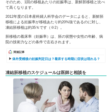
そのため、1回の移植あたりの妊娠率は、新鮮胚移植と比べ
て高くなります。
2012年度の日本産科婦人科学会のデータによると、新鮮胚
移植による妊娠率が移植あたり約20%強であるのに対し、
凍結胚移植は約35％です（※2）。
胚移植の着床率（妊娠率）は、胚の状態や女性の年齢、病
院の技術力などの条件で左右されます。
関連記事
体外受精後の妊娠判定日は？着床する時期に症状は現れる？
凍結胚移植のスケジュールは医師と相談を