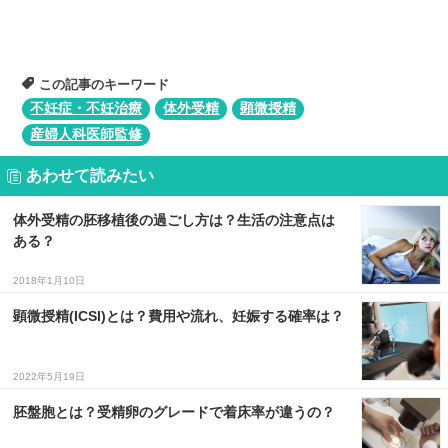
この記事のキーワード
不妊症・不妊治療
体外受精
顕微授精
産婦人科医師監修
あわせて読みたい
体外受精の胚移植後の過ごし方は？生活の注意点は
ある？
2018年1月10日
顕微授精(ICSI)とは？費用や流れ、妊娠する確率は？
2022年5月19日
胚盤胞とは？受精卵のグレードで着床率が違うの？