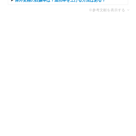
体外受精の妊娠率は？成功率を上げる方法はある？
※参考文献を表示する