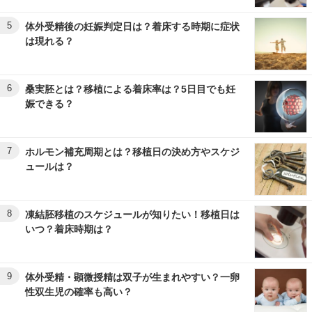
5
体外受精後の妊娠判定日は？着床する時期に症状
は現れる？
6
桑実胚とは？移植による着床率は？5日目でも妊
娠できる？
7
ホルモン補充周期とは？移植日の決め方やスケジ
ュールは？
8
凍結胚移植のスケジュールが知りたい！移植日は
いつ？着床時期は？
9
体外受精・顕微授精は双子が生まれやすい？一卵
性双生児の確率も高い？