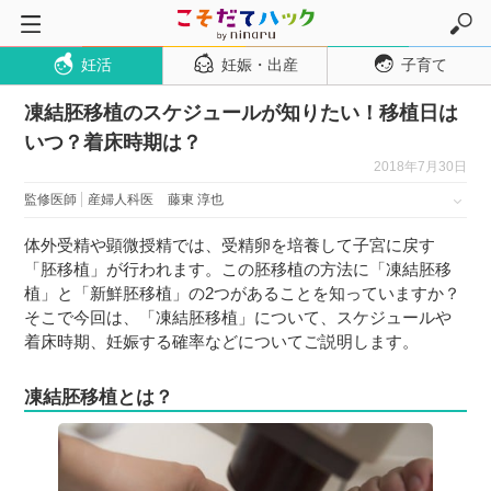
妊活
妊娠・出産
子育て
トップページ
凍結胚移植のスケジュールが知りたい！移植日は
妊活
いつ？着床時期は？
妊娠・出産
2018年7月30日
妊娠超初期
監修医師
産婦人科医
藤東 淳也
妊娠初期
体外受精や顕微授精では、受精卵を培養して子宮に戻す
妊娠中期
「胚移植」が行われます。この胚移植の方法に「凍結胚移
植」と「新鮮胚移植」の2つがあることを知っていますか？
妊娠後期
そこで今回は、「凍結胚移植」について、スケジュールや
出産
着床時期、妊娠する確率などについてご説明します。
子育て・育児
凍結胚移植とは？
０歳児
１歳児
２歳児