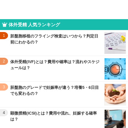
体外受精 人気ランキング
1
胚盤胞移植のフライング検査はいつから？判定日
前にわかるの？
2
体外受精(IVF)とは？費用や確率は？流れやスケジ
ュールは？
3
胚盤胞のグレードで妊娠率が違う？培養5・6日目
でも変わるの？
4
顕微授精(ICSI)とは？費用や流れ、妊娠する確率
は？