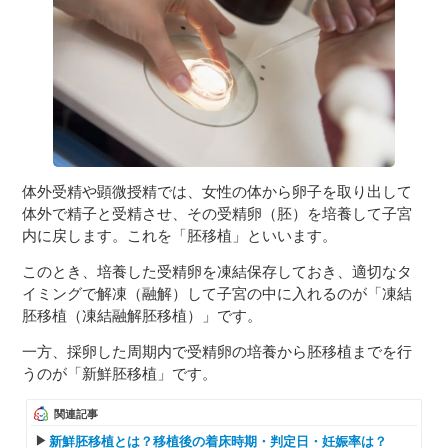
３〜６歳児
７〜１２歳児
体外受精や顕微授精では、女性の体から卵子を取り出して
体外で精子と受精させ、その受精卵（胚）を培養して子宮
内に戻します。これを「胚移植」といいます。
このとき、培養した受精卵を凍結保存しておき、適切なタ
イミングで解凍（融解）して子宮の中に入れるのが「凍結
胚移植（凍結融解胚移植）」です。
一方、採卵した周期内で受精卵の培養から胚移植までを行
うのが「新鮮胚移植」です。
関連記事
新鮮胚移植とは？移植後の着床時期・判定日・妊娠率は？