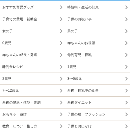
おすすめ育児グッズ
時短術・生活の知恵
子育ての費用・補助金
子供のお祝い事
女の子
男の子
0歳児
赤ちゃんのお世話
赤ちゃんの成長・発達
母乳育児・授乳
離乳食レシピ
1歳児
2歳児
3〜6歳児
7〜12歳児
産後・授乳中の食事
産後の健康・体型・体調
産後ダイエット
おもちゃ・遊び
子供の服・ファッション
教育・しつけ・接し方
子供とお出かけ