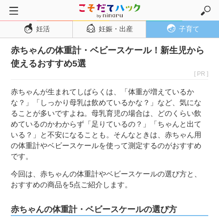
妊活
妊娠・出産
子育て
トップページ
赤ちゃんの体重計・ベビースケール！新生児から
妊活
使えるおすすめ5選
妊娠・出産
[ PR ]
妊娠超初期
赤ちゃんが生まれてしばらくは、「体重が増えているか
妊娠初期
な？」「しっかり母乳は飲めているかな？」など、気にな
ることが多いですよね。母乳育児の場合は、どのくらい飲
妊娠中期
めているのかわからず「足りているの？」「ちゃんと出て
妊娠後期
いる？」と不安になることも。そんなときは、赤ちゃん用
の体重計やベビースケールを使って測定するのがおすすめ
出産
です。
子育て・育児
今回は、赤ちゃんの体重計やベビースケールの選び方と、
０歳児
おすすめの商品を5点ご紹介します。
１歳児
赤ちゃんの体重計・ベビースケールの選び方
２歳児