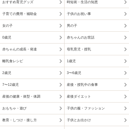
おすすめ育児グッズ
時短術・生活の知恵
子育ての費用・補助金
子供のお祝い事
女の子
男の子
0歳児
赤ちゃんのお世話
赤ちゃんの成長・発達
母乳育児・授乳
離乳食レシピ
1歳児
2歳児
3〜6歳児
7〜12歳児
産後・授乳中の食事
産後の健康・体型・体調
産後ダイエット
おもちゃ・遊び
子供の服・ファッション
教育・しつけ・接し方
子供とお出かけ