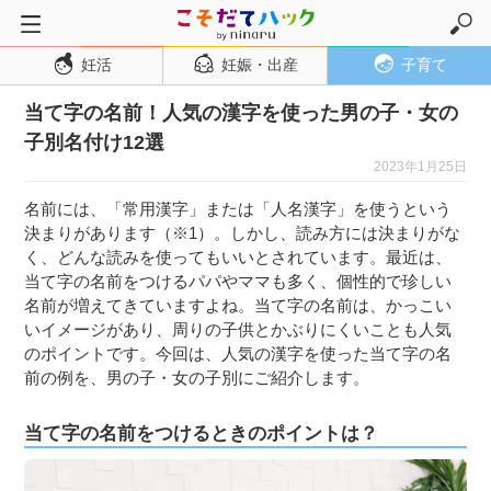
妊活
妊娠・出産
子育て
トップページ
当て字の名前！人気の漢字を使った男の子・女の
妊活
子別名付け12選
妊娠・出産
2023年1月25日
妊娠超初期
名前には、「常用漢字」または「人名漢字」を使うという
妊娠初期
決まりがあります（※1）。しかし、読み方には決まりがな
く、どんな読みを使ってもいいとされています。最近は、
妊娠中期
当て字の名前をつけるパパやママも多く、個性的で珍しい
妊娠後期
名前が増えてきていますよね。当て字の名前は、かっこい
いイメージがあり、周りの子供とかぶりにくいことも人気
出産
のポイントです。今回は、人気の漢字を使った当て字の名
子育て・育児
前の例を、男の子・女の子別にご紹介します。
０歳児
当て字の名前をつけるときのポイントは？
１歳児
２歳児