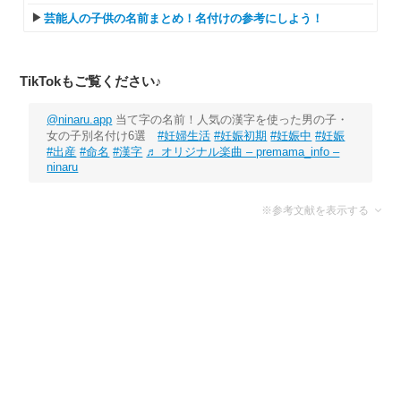
芸能人の子供の名前まとめ！名付けの参考にしよう！
TikTokもご覧ください♪
@ninaru.app
当て字の名前！人気の漢字を使った男の子・
女の子別名付け6選
#妊婦生活
#妊娠初期
#妊娠中
#妊娠
#出産
#命名
#漢字
♬ オリジナル楽曲 – premama_info –
ninaru
※参考文献を表示する