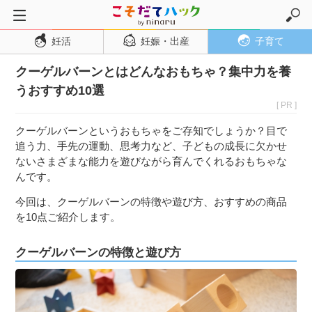
妊活
妊娠・出産
子育て
トップページ
クーゲルバーンとはどんなおもちゃ？集中力を養
妊活
うおすすめ10選
妊娠・出産
[ PR ]
妊娠超初期
クーゲルバーンというおもちゃをご存知でしょうか？目で
妊娠初期
追う力、手先の運動、思考力など、子どもの成長に欠かせ
ないさまざまな能力を遊びながら育んでくれるおもちゃな
妊娠中期
んです。
妊娠後期
今回は、クーゲルバーンの特徴や遊び方、おすすめの商品
出産
を10点ご紹介します。
子育て・育児
クーゲルバーンの特徴と遊び方
０歳児
１歳児
２歳児