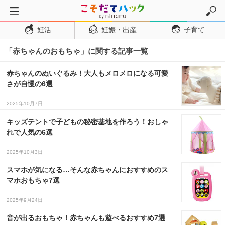
妊活
妊娠・出産
子育て
トップページ
「赤ちゃんのおもちゃ」に関する記事一覧
妊活
妊娠・出産
赤ちゃんのぬいぐるみ！大人もメロメロになる可愛
さが自慢の6選
妊娠超初期
妊娠初期
2025年10月7日
妊娠中期
キッズテントで子どもの秘密基地を作ろう！おしゃ
れで人気の6選
妊娠後期
2025年10月3日
出産
スマホが気になる…そんな赤ちゃんにおすすめのス
子育て・育児
マホおもちゃ7選
０歳児
2025年9月24日
１歳児
音が出るおもちゃ！赤ちゃんも遊べるおすすめ7選
２歳児