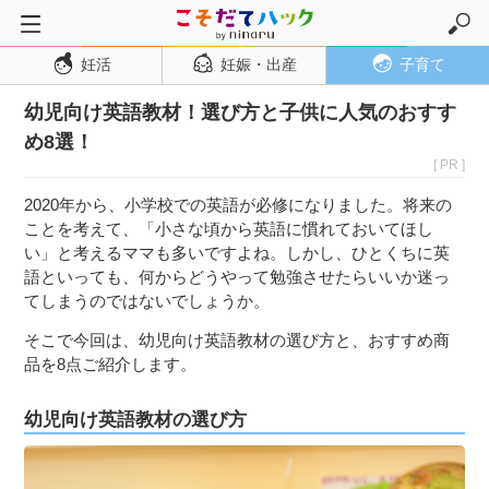
妊活
妊娠・出産
子育て
トップページ
幼児向け英語教材！選び方と子供に人気のおすす
妊活
め8選！
妊娠・出産
[ PR ]
妊娠超初期
2020年から、小学校での英語が必修になりました。将来の
妊娠初期
ことを考えて、「小さな頃から英語に慣れておいてほし
い」と考えるママも多いですよね。しかし、ひとくちに英
妊娠中期
語といっても、何からどうやって勉強させたらいいか迷っ
妊娠後期
てしまうのではないでしょうか。
出産
そこで今回は、幼児向け英語教材の選び方と、おすすめ商
品を8点ご紹介します。
子育て・育児
０歳児
幼児向け英語教材の選び方
１歳児
２歳児