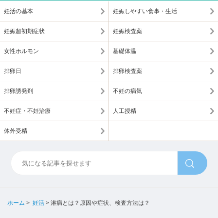
妊活の基本
妊娠しやすい食事・生活
妊娠超初期症状
妊娠検査薬
女性ホルモン
基礎体温
排卵日
排卵検査薬
排卵誘発剤
不妊の病気
不妊症・不妊治療
人工授精
体外受精
ホーム
>
妊活
>
淋病とは？原因や症状、検査方法は？