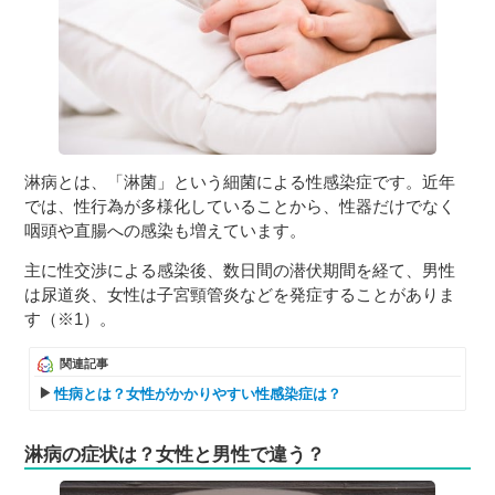
３〜６歳児
７〜１２歳児
淋病とは、「淋菌」という細菌による性感染症です。近年
では、性行為が多様化していることから、性器だけでなく
咽頭や直腸への感染も増えています。
主に性交渉による感染後、数日間の潜伏期間を経て、男性
は尿道炎、女性は子宮頸管炎などを発症することがありま
す（※1）。
関連記事
性病とは？女性がかかりやすい性感染症は？
淋病の症状は？女性と男性で違う？