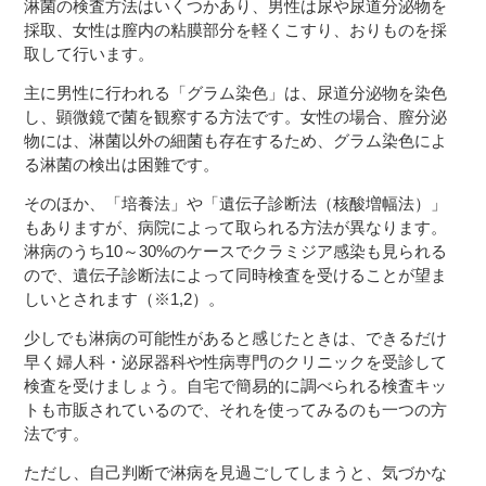
淋菌の検査方法はいくつかあり、男性は尿や尿道分泌物を
採取、女性は膣内の粘膜部分を軽くこすり、おりものを採
取して行います。
主に男性に行われる「グラム染色」は、尿道分泌物を染色
し、顕微鏡で菌を観察する方法です。女性の場合、膣分泌
物には、淋菌以外の細菌も存在するため、グラム染色によ
る淋菌の検出は困難です。
そのほか、「培養法」や「遺伝子診断法（核酸増幅法）」
もありますが、病院によって取られる方法が異なります。
淋病のうち10～30%のケースでクラミジア感染も見られる
ので、遺伝子診断法によって同時検査を受けることが望ま
しいとされます（※1,2）。
少しでも淋病の可能性があると感じたときは、できるだけ
早く婦人科・泌尿器科や性病専門のクリニックを受診して
検査を受けましょう。自宅で簡易的に調べられる検査キッ
トも市販されているので、それを使ってみるのも一つの方
法です。
ただし、自己判断で淋病を見過ごしてしまうと、気づかな