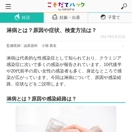
妊活
妊娠・出産
子育て
トップページ
淋病とは？原因や症状、検査方法は？
妊活
2017年5月31日
妊娠・出産
監修医師
泌尿器科
小堀 善友
妊娠超初期
淋病は代表的な性感染症として知られており、クラミジア
妊娠初期
感染症に次いで多くの感染が報告されています。10代後半
妊娠中期
や20代前半の若い女性の感染者も多く、身近なところで感
染が広がっています。今回は淋病について、原因や感染経
妊娠後期
路、症状などをご説明します。
出産
淋病とは？原因や感染経路は？
子育て・育児
０歳児
１歳児
２歳児