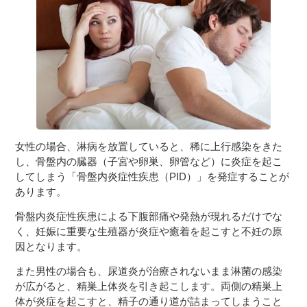
女性の場合、淋病を放置していると、稀に上行感染をきた
し、骨盤内の臓器（子宮や卵巣、卵管など）に炎症を起こ
してしまう「骨盤内炎症性疾患（PID）」を発症することが
あります。
骨盤内炎症性疾患による下腹部痛や発熱が現れるだけでな
く、妊娠に重要な生殖器が炎症や癒着を起こすと不妊の原
因となります。
また男性の場合も、尿道炎が治療されないまま淋菌の感染
が広がると、精巣上体炎を引き起こします。両側の精巣上
体が炎症を起こすと、精子の通り道が詰まってしまうこと